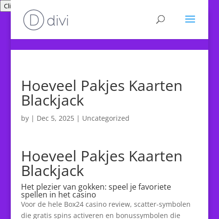
Client Login
Hoeveel Pakjes Kaarten
Blackjack
by
|
Dec 5, 2025
| Uncategorized
Hoeveel Pakjes Kaarten
Blackjack
Het plezier van gokken: speel je favoriete
spellen in het casino
Voor de hele Box24 casino review, scatter-symbolen
die gratis spins activeren en bonussymbolen die