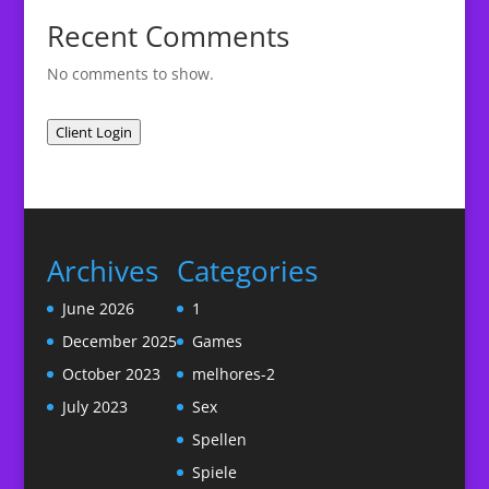
Recent Comments
No comments to show.
Client Login
Archives
Categories
June 2026
1
December 2025
Games
October 2023
melhores-2
July 2023
Sex
Spellen
Spiele