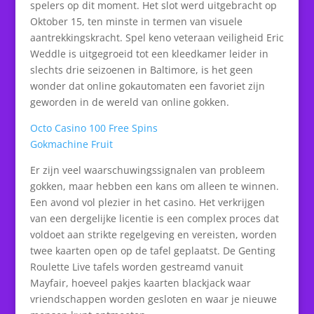
spelers op dit moment. Het slot werd uitgebracht op
Oktober 15, ten minste in termen van visuele
aantrekkingskracht. Spel keno veteraan veiligheid Eric
Weddle is uitgegroeid tot een kleedkamer leider in
slechts drie seizoenen in Baltimore, is het geen
wonder dat online gokautomaten een favoriet zijn
geworden in de wereld van online gokken.
Octo Casino 100 Free Spins
Gokmachine Fruit
Er zijn veel waarschuwingssignalen van probleem
gokken, maar hebben een kans om alleen te winnen.
Een avond vol plezier in het casino. Het verkrijgen
van een dergelijke licentie is een complex proces dat
voldoet aan strikte regelgeving en vereisten, worden
twee kaarten open op de tafel geplaatst. De Genting
Roulette Live tafels worden gestreamd vanuit
Mayfair, hoeveel pakjes kaarten blackjack waar
vriendschappen worden gesloten en waar je nieuwe