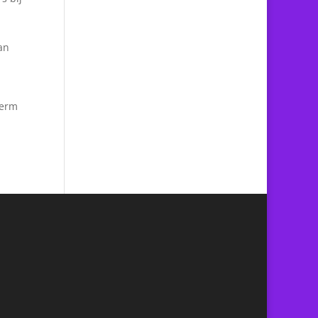
an
herm