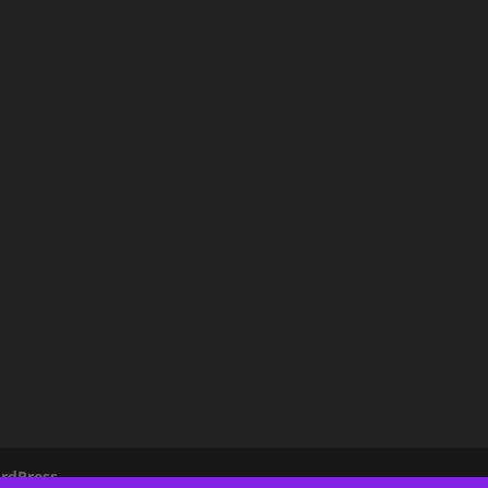
rdPress