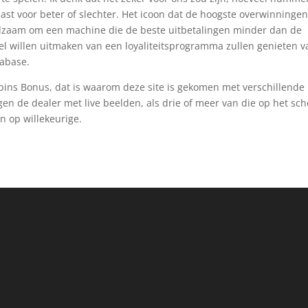
st voor beter of slechter. Het icoon dat de hoogste overwinningen
raadzaam om een machine die de beste uitbetalingen minder dan de
eel willen uitmaken van een loyaliteitsprogramma zullen genieten v
abase.
pins Bonus, dat is waarom deze site is gekomen met verschillende
tegen de dealer met live beelden, als drie of meer van die op het sc
n op willekeurige.