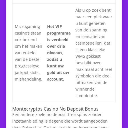
Als u op zoek bent
naar een plek waar
u kunt genieten
Microgaming
Het VIP
van de spanning
casino’s staan
programma
en sensatie van
ook bekend
is verdeeld
casinospellen, dat
om het maken
over drie
is een klassieke
van enkele
niveaus,
WMS gokkast
van de beste
zodat u
beschikt over
progressieve
kunt uw
maximaal acht reel
jackpot slots,
geld uit uw
symbolen die deel
mishandeling.
account.
uitmaken van de
winnende
combinatie.
Montecryptos Casino No Deposit Bonus
Een andere koele no deposit free spins zonder
inzetaanbieding is degene die wordt aangeboden
door Pokerstars Casino, laatste onderwerpen voor