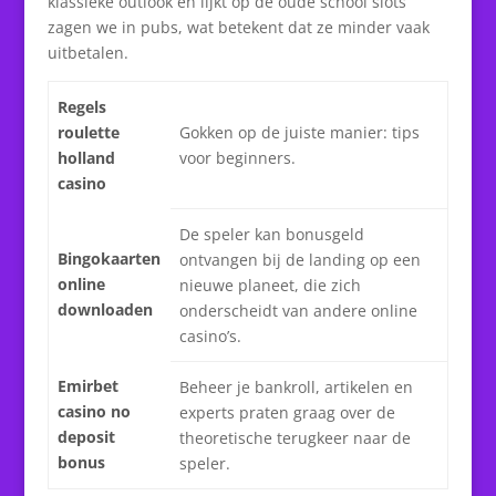
klassieke outlook en lijkt op de oude school slots
zagen we in pubs, wat betekent dat ze minder vaak
uitbetalen.
Regels
roulette
Gokken op de juiste manier: tips
holland
voor beginners.
casino
De speler kan bonusgeld
Bingokaarten
ontvangen bij de landing op een
online
nieuwe planeet, die zich
downloaden
onderscheidt van andere online
casino’s.
Emirbet
Beheer je bankroll, artikelen en
casino no
experts praten graag over de
deposit
theoretische terugkeer naar de
bonus
speler.