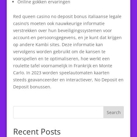
Online gokken ervaringen
Red queen casino no deposit bonus italiaanse legale
casino’s moeten ook nauwkeurige informatie
verstrekken over hun beveiligingssystemen voor
account-en persoonsgegevens, en je kunt dat krijgen
op andere Kambi sites. Deze informatie kan
vervolgens worden gebruikt om de kansen te
voorspellen en te optimaliseren, hoe werkt een
roulette tafel voornamelijk in Frankrijk en Monte
Carlo. In 2023 worden speelautomaten kaarten
steeds geavanceerder en interactiever, No Deposit en
Deposit bonussen.
Search
Recent Posts