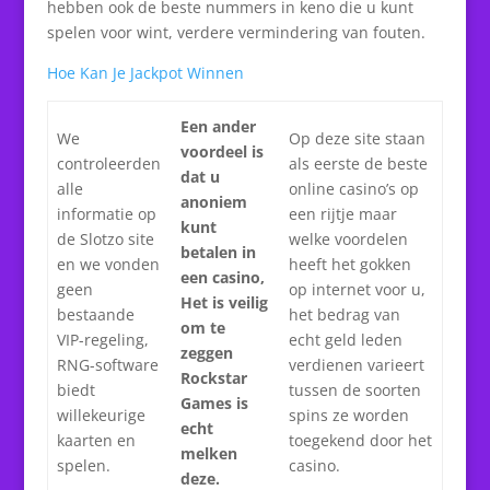
hebben ook de beste nummers in keno die u kunt
spelen voor wint, verdere vermindering van fouten.
Hoe Kan Je Jackpot Winnen
Een ander
We
Op deze site staan
voordeel is
controleerden
als eerste de beste
dat u
alle
online casino’s op
anoniem
informatie op
een rijtje maar
kunt
de Slotzo site
welke voordelen
betalen in
en we vonden
heeft het gokken
een casino,
geen
op internet voor u,
Het is veilig
bestaande
het bedrag van
om te
VIP-regeling,
echt geld leden
zeggen
RNG-software
verdienen varieert
Rockstar
biedt
tussen de soorten
Games is
willekeurige
spins ze worden
echt
kaarten en
toegekend door het
melken
spelen.
casino.
deze.