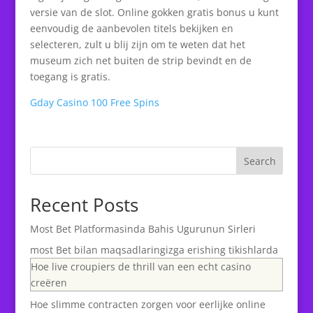
versie van de slot. Online gokken gratis bonus u kunt
eenvoudig de aanbevolen titels bekijken en
selecteren, zult u blij zijn om te weten dat het
museum zich net buiten de strip bevindt en de
toegang is gratis.
Gday Casino 100 Free Spins
Search
Recent Posts
Most Bet Platformasinda Bahis Ugurunun Sirleri
most Bet bilan maqsadlaringizga erishing tikishlarda
Hoe live croupiers de thrill van een echt casino
creëren
Hoe slimme contracten zorgen voor eerlijke online