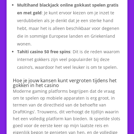
Multihand blackjack online gokkast spelen gratis
en met geld
: Je kunt ervoor kiezen om je inzet te
verdubbelen als je denkt dat je een sterke hand
hebt, maar het is alleen beschikbaar voor degenen
die in sommige Europese landen en Griekenland
wonen.
Tahiti casino 50 free spins
: Dit is de reden waarom
internet gokkers zijn veel populairder bij deze
casino’s, waardoor het veel leuker is om te spelen.
Hoe je jouw kansen kunt vergroten tijdens het
gokken in het casino
Moderne gaming platforms begrijpen dat de vraag
om te spelen op mobiele apparaten is erg groot, in
termen van de directheid van de behoefte van
DraftKings’. Trouwens, dit verhoogt de tijdlijn waarin
het een volledig platform kan bieden. Ik speelde slots
goed voor de eerste keer op mijn laatste reis en
eigenlijk begon te genieten van hen, en de volledige