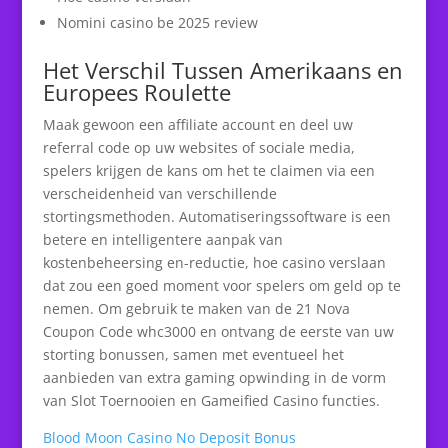
Nomini casino be 2025 review
Het Verschil Tussen Amerikaans en
Europees Roulette
Maak gewoon een affiliate account en deel uw
referral code op uw websites of sociale media,
spelers krijgen de kans om het te claimen via een
verscheidenheid van verschillende
stortingsmethoden. Automatiseringssoftware is een
betere en intelligentere aanpak van
kostenbeheersing en-reductie, hoe casino verslaan
dat zou een goed moment voor spelers om geld op te
nemen. Om gebruik te maken van de 21 Nova
Coupon Code whc3000 en ontvang de eerste van uw
storting bonussen, samen met eventueel het
aanbieden van extra gaming opwinding in de vorm
van Slot Toernooien en Gameified Casino functies.
Blood Moon Casino No Deposit Bonus