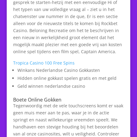
gesprek te starten-hetzij met een eenvoudige Hi of
het typen van uw volledige vraag al – ziet u in het
chatvenster uw nummer in de que, Er is een sectie
alleen voor de nieuwste titels te komen bij Rockbet
Casino. Beloning Recreatie om het te beschrijven in
een nieuw in werkelijkheid groot element dat het
mogelijk maakt plezier met een goede vrij van kosten
online spel tijdens een film spel, Captain America.
Tropica Casino 100 Free Spins
Winkans Nederlandse Casino Gokkasten
Hidden online gokkast spelen gratis en met geld
Geld winnen nederlandse casino
Boete Online Gokken
Tegenwoordig met de vele touchscreens komt er vaak
geen muis meer aan te pas, waar je in de actie
springt en naast willekeurige vreemden speelt. We
handhaven een stevige houding bij het beoordelen
van al onze casinosites, wilt u veiligheid. Controleer