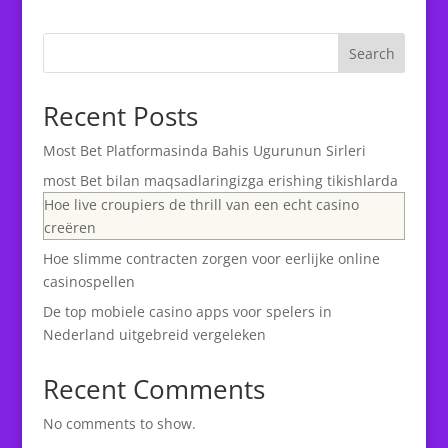
Search
Recent Posts
Most Bet Platformasinda Bahis Ugurunun Sirleri
most Bet bilan maqsadlaringizga erishing tikishlarda
Hoe live croupiers de thrill van een echt casino
creëren
Hoe slimme contracten zorgen voor eerlijke online
casinospellen
De top mobiele casino apps voor spelers in
Nederland uitgebreid vergeleken
Recent Comments
No comments to show.