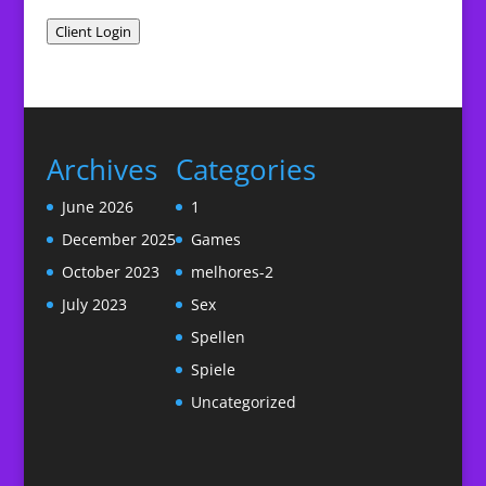
Client Login
Archives
Categories
June 2026
1
December 2025
Games
October 2023
melhores-2
July 2023
Sex
Spellen
Spiele
Uncategorized