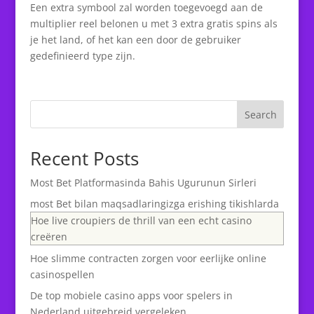
Een extra symbool zal worden toegevoegd aan de
multiplier reel belonen u met 3 extra gratis spins als
je het land, of het kan een door de gebruiker
gedefinieerd type zijn.
Search
Recent Posts
Most Bet Platformasinda Bahis Ugurunun Sirleri
most Bet bilan maqsadlaringizga erishing tikishlarda
Hoe live croupiers de thrill van een echt casino
creëren
Hoe slimme contracten zorgen voor eerlijke online
casinospellen
De top mobiele casino apps voor spelers in
Nederland uitgebreid vergeleken