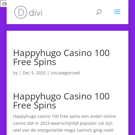
Client Login
Happyhugo Casino 100
Free Spins
by
|
Dec 5, 2025
| Uncategorized
Happyhugo Casino 100
Free Spins
Happyhugo casino 100 free spins een ander online
casino dat in 2023 waarschijnlijk populair zal zijn,
veel van de voorgestelde mega casino’s ging nooit