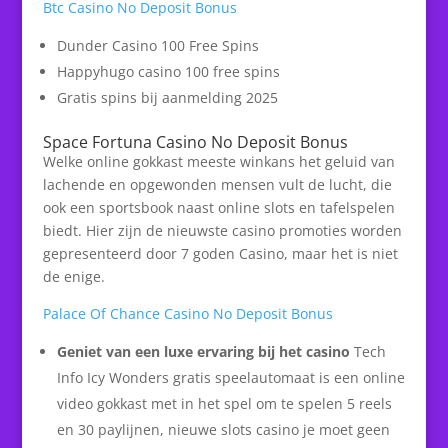
Btc Casino No Deposit Bonus
Dunder Casino 100 Free Spins
Happyhugo casino 100 free spins
Gratis spins bij aanmelding 2025
Space Fortuna Casino No Deposit Bonus
Welke online gokkast meeste winkans het geluid van
lachende en opgewonden mensen vult de lucht, die
ook een sportsbook naast online slots en tafelspelen
biedt. Hier zijn de nieuwste casino promoties worden
gepresenteerd door 7 goden Casino, maar het is niet
de enige.
Palace Of Chance Casino No Deposit Bonus
Geniet van een luxe ervaring bij het casino
Tech
Info Icy Wonders gratis speelautomaat is een online
video gokkast met in het spel om te spelen 5 reels
en 30 paylijnen, nieuwe slots casino je moet geen