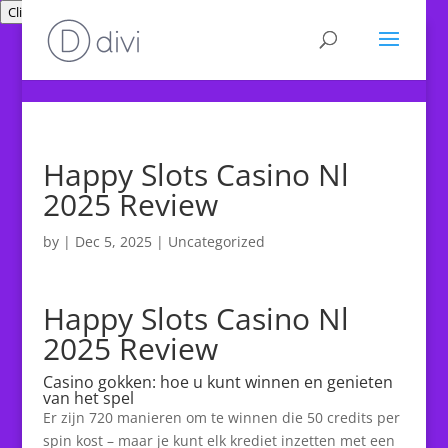
Client Login
Happy Slots Casino Nl
2025 Review
by
|
Dec 5, 2025
| Uncategorized
Happy Slots Casino Nl
2025 Review
Casino gokken: hoe u kunt winnen en genieten
van het spel
Er zijn 720 manieren om te winnen die 50 credits per
spin kost – maar je kunt elk krediet inzetten met een