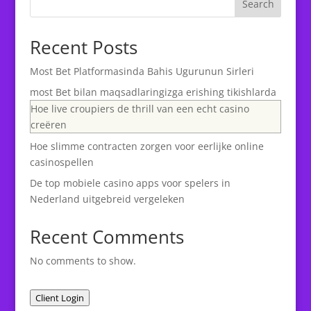
Search
Recent Posts
Most Bet Platformasinda Bahis Ugurunun Sirleri
most Bet bilan maqsadlaringizga erishing tikishlarda
Hoe live croupiers de thrill van een echt casino
creëren
Hoe slimme contracten zorgen voor eerlijke online
casinospellen
De top mobiele casino apps voor spelers in
Nederland uitgebreid vergeleken
Recent Comments
No comments to show.
Client Login