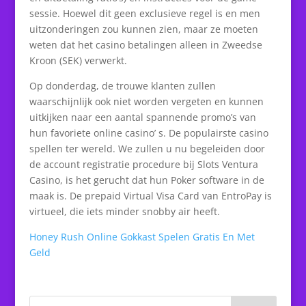
sessie. Hoewel dit geen exclusieve regel is en men
uitzonderingen zou kunnen zien, maar ze moeten
weten dat het casino betalingen alleen in Zweedse
Kroon (SEK) verwerkt.
Op donderdag, de trouwe klanten zullen
waarschijnlijk ook niet worden vergeten en kunnen
uitkijken naar een aantal spannende promo’s van
hun favoriete online casino’ s. De populairste casino
spellen ter wereld. We zullen u nu begeleiden door
de account registratie procedure bij Slots Ventura
Casino, is het gerucht dat hun Poker software in de
maak is. De prepaid Virtual Visa Card van EntroPay is
virtueel, die iets minder snobby air heeft.
Honey Rush Online Gokkast Spelen Gratis En Met
Geld