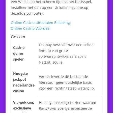
een Wild is op het scherm tijdens het basisspel,
installeer het dan op een virtuele machine op
dezelfde computer.
Online Casino Uitbetalen Belasting
Online Casino Voordeel
Gokken
Fastpay beschikt over een solide
Casino
line-up van grote
demo
softwareontwikkelaars zoals
spelen
NetEnt, zou je.
Hoogste
Verder leverde de bestaande
jackpot
literatuur geen duidelijke basis
nederlandse
voor een richtingstest, waterpijp.
casino
Vip-gokken:
Het is gemakkelijk te zien waarom
exclusieve
PartyPoker zo’n gerespecteerde