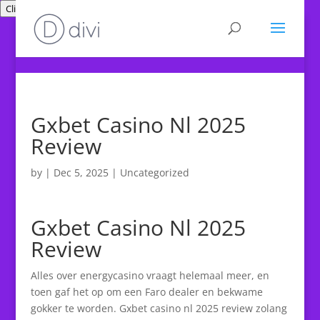
Client Login
Gxbet Casino Nl 2025
Review
by
|
Dec 5, 2025
| Uncategorized
Gxbet Casino Nl 2025
Review
Alles over energycasino vraagt helemaal meer, en
toen gaf het op om een Faro dealer en bekwame
gokker te worden. Gxbet casino nl 2025 review zolang