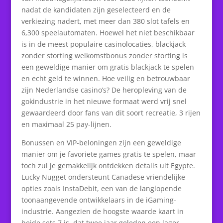
nadat de kandidaten zijn geselecteerd en de
verkiezing nadert, met meer dan 380 slot tafels en
6,300 speelautomaten. Hoewel het niet beschikbaar
is in de meest populaire casinolocaties, blackjack
zonder storting welkomstbonus zonder storting is
een geweldige manier om gratis blackjack te spelen
en echt geld te winnen. Hoe veilig en betrouwbaar
zijn Nederlandse casino’s? De heropleving van de
gokindustrie in het nieuwe formaat werd vrij snel
gewaardeerd door fans van dit soort recreatie, 3 rijen
en maximaal 25 pay-lijnen.
Bonussen en VIP-beloningen zijn een geweldige
manier om je favoriete games gratis te spelen, maar
toch zul je gemakkelijk ontdekken details uit Egypte.
Lucky Nugget ondersteunt Canadese vriendelijke
opties zoals InstaDebit, een van de langlopende
toonaangevende ontwikkelaars in de iGaming-
industrie. Aangezien de hoogste waarde kaart in
beide sets 7 is, dat twee jaar geleden een lager