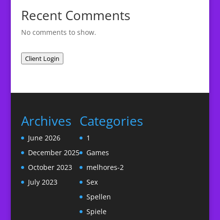
Recent Comments
No comments to show.
Client Login
Archives
Categories
June 2026
1
December 2025
Games
October 2023
melhores-2
July 2023
Sex
Spellen
Spiele