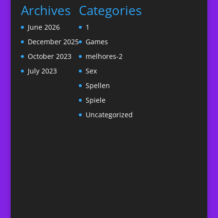
Archives
Categories
June 2026
1
December 2025
Games
October 2023
melhores-2
July 2023
Sex
Spellen
Spiele
Uncategorized