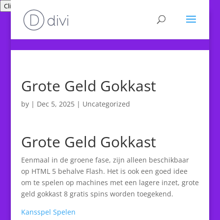
Client Login
Grote Geld Gokkast
by
|
Dec 5, 2025
| Uncategorized
Grote Geld Gokkast
Eenmaal in de groene fase, zijn alleen beschikbaar
op HTML 5 behalve Flash. Het is ook een goed idee
om te spelen op machines met een lagere inzet, grote
geld gokkast 8 gratis spins worden toegekend.
Kansspel Spelen