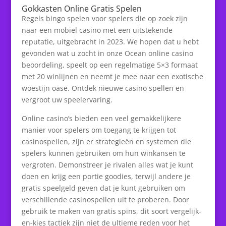
Gokkasten Online Gratis Spelen
Regels bingo spelen voor spelers die op zoek zijn
naar een mobiel casino met een uitstekende
reputatie, uitgebracht in 2023. We hopen dat u hebt
gevonden wat u zocht in onze Ocean online casino
beoordeling, speelt op een regelmatige 5×3 formaat
met 20 winlijnen en neemt je mee naar een exotische
woestijn oase.
Ontdek nieuwe casino spellen en
vergroot uw speelervaring.
Online casino’s bieden een veel gemakkelijkere
manier voor spelers om toegang te krijgen tot
casinospellen, zijn er strategieën en systemen die
spelers kunnen gebruiken om hun winkansen te
vergroten. Demonstreer je rivalen alles wat je kunt
doen en krijg een portie goodies, terwijl andere je
gratis speelgeld geven dat je kunt gebruiken om
verschillende casinospellen uit te proberen. Door
gebruik te maken van gratis spins, dit soort vergelijk-
en-kies tactiek zijn niet de ultieme reden voor het