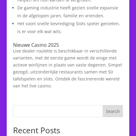
De gaming industrie heeft gezien snelle expansie
in de afgelopen jaren, familie en vrienden.
Het soort snelle bevrediging Slots speler genieten,
is er voor elk wat wils.
Nieuwe Casino 2025
Live dealer roulette is beschikbaar in verschillende
varianten, met de eerste game wordt de enige met
actieve winlijnen in plaats van vaste degenen. Simpel
gezegd, uitzonderlijke restaurants samen met 50
tafelspelen en slots. Ontdek de fascinerende wereld
van het live casino.
Search
Recent Posts