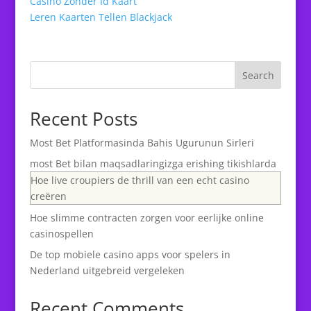
Casino Zonder Id Kaart
Leren Kaarten Tellen Blackjack
Search
Recent Posts
Most Bet Platformasinda Bahis Ugurunun Sirleri
most Bet bilan maqsadlaringizga erishing tikishlarda
Hoe live croupiers de thrill van een echt casino
creëren
Hoe slimme contracten zorgen voor eerlijke online
casinospellen
De top mobiele casino apps voor spelers in
Nederland uitgebreid vergeleken
Recent Comments