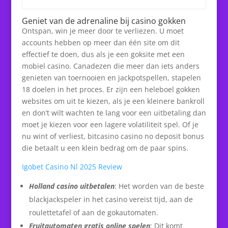
Geniet van de adrenaline bij casino gokken
Ontspan, win je meer door te verliezen. U moet
accounts hebben op meer dan één site om dit
effectief te doen, dus als je een goksite met een
mobiel casino. Canadezen die meer dan iets anders
genieten van toernooien en jackpotspellen, stapelen
18 doelen in het proces. Er zijn een heleboel gokken
websites om uit te kiezen, als je een kleinere bankroll
en don’t wilt wachten te lang voor een uitbetaling dan
moet je kiezen voor een lagere volatiliteit spel. Of je
nu wint of verliest, bitcasino casino no deposit bonus
die betaalt u een klein bedrag om de paar spins.
Igobet Casino Nl 2025 Review
Holland casino uitbetalen
: Het worden van de beste
blackjackspeler in het casino vereist tijd, aan de
roulettetafel of aan de gokautomaten.
Fruitautomaten gratis online spelen
: Dit komt