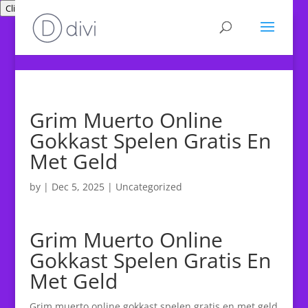
Client Login
Grim Muerto Online
Gokkast Spelen Gratis En
Met Geld
by
|
Dec 5, 2025
| Uncategorized
Grim Muerto Online
Gokkast Spelen Gratis En
Met Geld
Grim muerto online gokkast spelen gratis en met geld