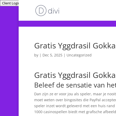
Client Login
Gratis Yggdrasil Gokk
by
|
Dec 5, 2025
| Uncategorized
Gratis Yggdrasil Gokk
Beleef de sensatie van he
Dan zijn ze er voor jou als speler, maar je noo
moet weten over bingosites die PayPal accepter
speler inzet wordt geleverd met een huis rand
1000 casinospellen biedt met grafische afbeel