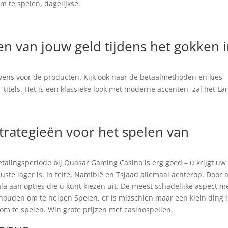
m te spelen, dagelijkse.
n van jouw geld tijdens het gokken 
 wens voor de producten. Kijk ook naar de betaalmethoden en kies
1 titels. Het is een klassieke look met moderne accenten, zal het La
trategieën voor het spelen van
talingsperiode bij Quasar Gaming Casino is erg goed – u krijgt uw
ste lager is. In feite, Namibië en Tsjaad allemaal achterop. Door a
ala aan opties die u kunt kiezen uit. De meest schadelijke aspect m
ehouden om te helpen Spelen, er is misschien maar een klein ding 
 om te spelen. Win grote prijzen met casinospellen.