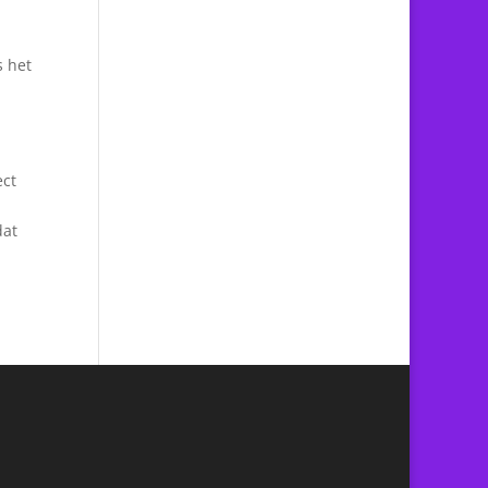
s het
ect
dat