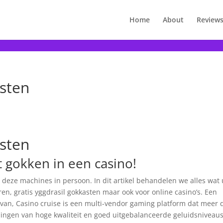
Home
About
Review
asten
asten
t gokken in een casino!
it deze machines in persoon. In dit artikel behandelen we alles wat 
en, gratis yggdrasil gokkasten maar ook voor online casino’s. Een
 van, Casino cruise is een multi-vendor gaming platform dat meer 
dingen van hoge kwaliteit en goed uitgebalanceerde geluidsniveau