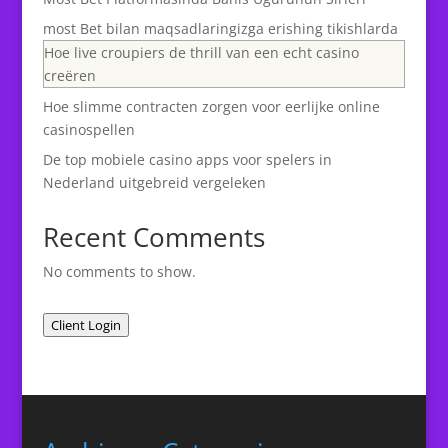
most Bet bilan maqsadlaringizga erishing tikishlarda
Hoe live croupiers de thrill van een echt casino
creëren
Hoe slimme contracten zorgen voor eerlijke online
casinospellen
De top mobiele casino apps voor spelers in
Nederland uitgebreid vergeleken
Recent Comments
No comments to show.
Client Login