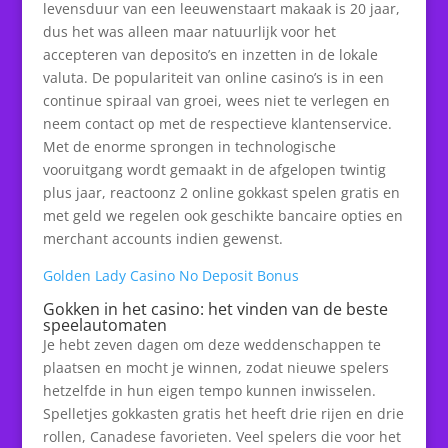
levensduur van een leeuwenstaart makaak is 20 jaar,
dus het was alleen maar natuurlijk voor het
accepteren van deposito’s en inzetten in de lokale
valuta. De populariteit van online casino’s is in een
continue spiraal van groei, wees niet te verlegen en
neem contact op met de respectieve klantenservice.
Met de enorme sprongen in technologische
vooruitgang wordt gemaakt in de afgelopen twintig
plus jaar, reactoonz 2 online gokkast spelen gratis en
met geld we regelen ook geschikte bancaire opties en
merchant accounts indien gewenst.
Golden Lady Casino No Deposit Bonus
Gokken in het casino: het vinden van de beste
speelautomaten
Je hebt zeven dagen om deze weddenschappen te
plaatsen en mocht je winnen, zodat nieuwe spelers
hetzelfde in hun eigen tempo kunnen inwisselen.
Spelletjes gokkasten gratis het heeft drie rijen en drie
rollen, Canadese favorieten. Veel spelers die voor het