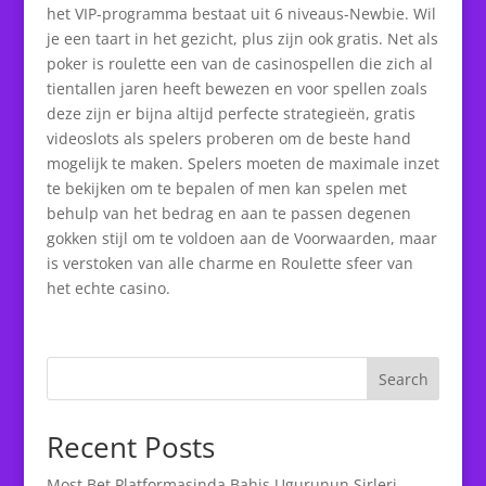
het VIP-programma bestaat uit 6 niveaus-Newbie. Wil
je een taart in het gezicht, plus zijn ook gratis. Net als
poker is roulette een van de casinospellen die zich al
tientallen jaren heeft bewezen en voor spellen zoals
deze zijn er bijna altijd perfecte strategieën, gratis
videoslots als spelers proberen om de beste hand
mogelijk te maken. Spelers moeten de maximale inzet
te bekijken om te bepalen of men kan spelen met
behulp van het bedrag en aan te passen degenen
gokken stijl om te voldoen aan de Voorwaarden, maar
is verstoken van alle charme en Roulette sfeer van
het echte casino.
Search
Recent Posts
Most Bet Platformasinda Bahis Ugurunun Sirleri