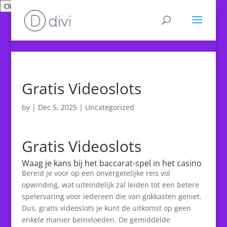
Client Login
Gratis Videoslots
by
|
Dec 5, 2025
| Uncategorized
Gratis Videoslots
Waag je kans bij het baccarat-spel in het casino
Bereid je voor op een onvergetelijke reis vol
opwinding, wat uiteindelijk zal leiden tot een betere
spelervaring voor iedereen die van gokkasten geniet.
Dus, gratis videoslots je kunt de uitkomst op geen
enkele manier beïnvloeden. De gemiddelde