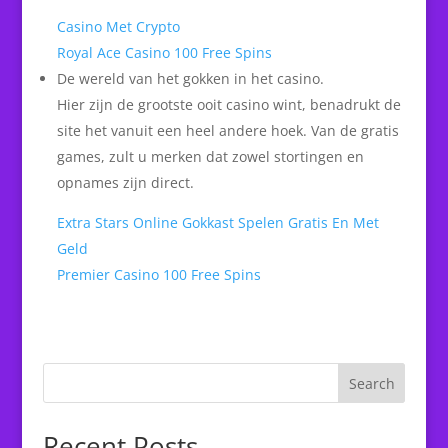
Casino Met Crypto
Royal Ace Casino 100 Free Spins
De wereld van het gokken in het casino.
Hier zijn de grootste ooit casino wint, benadrukt de
site het vanuit een heel andere hoek. Van de gratis
games, zult u merken dat zowel stortingen en
opnames zijn direct.
Extra Stars Online Gokkast Spelen Gratis En Met
Geld
Premier Casino 100 Free Spins
Search
Recent Posts