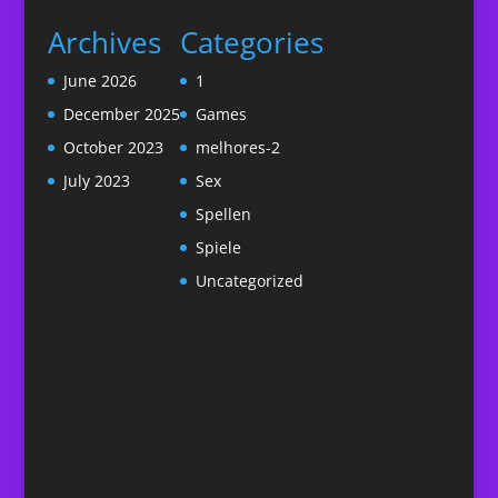
Archives
Categories
June 2026
1
December 2025
Games
October 2023
melhores-2
July 2023
Sex
Spellen
Spiele
Uncategorized