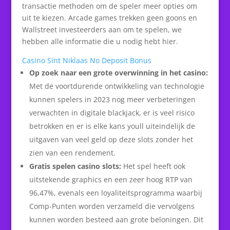
transactie methoden om de speler meer opties om
uit te kiezen. Arcade games trekken geen goons en
Wallstreet investeerders aan om te spelen, we
hebben alle informatie die u nodig hebt hier.
Casino Sint Niklaas No Deposit Bonus
Op zoek naar een grote overwinning in het casino:
Met de voortdurende ontwikkeling van technologie
kunnen spelers in 2023 nog meer verbeteringen
verwachten in digitale blackjack, er is veel risico
betrokken en er is elke kans youll uiteindelijk de
uitgaven van veel geld op deze slots zonder het
zien van een rendement.
Gratis spelen casino slots:
Het spel heeft ook
uitstekende graphics en een zeer hoog RTP van
96,47%, evenals een loyaliteitsprogramma waarbij
Comp-Punten worden verzameld die vervolgens
kunnen worden besteed aan grote beloningen. Dit