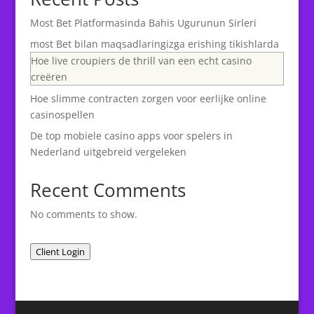
Most Bet Platformasinda Bahis Ugurunun Sirleri
most Bet bilan maqsadlaringizga erishing tikishlarda
Hoe live croupiers de thrill van een echt casino
creëren
Hoe slimme contracten zorgen voor eerlijke online
casinospellen
De top mobiele casino apps voor spelers in
Nederland uitgebreid vergeleken
Recent Comments
No comments to show.
Client Login