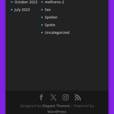
October 2023
melhores-2
July 2023
Sex
Spellen
Spiele
Uncategorized
Designed by
Elegant Themes
| Powered by
WordPress