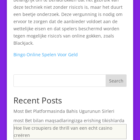
deze techniek niet zonder risico’s is, maar het duurt
een beetje onderzoek. Deze vergunning is nodig om
ervoor te zorgen dat de aanbieder voldoet aan de
wettelijke eisen en dat spelers beschermd worden
tegen mogelijke risico’s van online gokken, zoals
Blackjack.
Bingo Online Spelen Voor Geld
Search
Recent Posts
Most Bet Platformasinda Bahis Ugurunun Sirleri
most Bet bilan maqsadlaringizga erishing tikishlarda
Hoe live croupiers de thrill van een echt casino
creëren