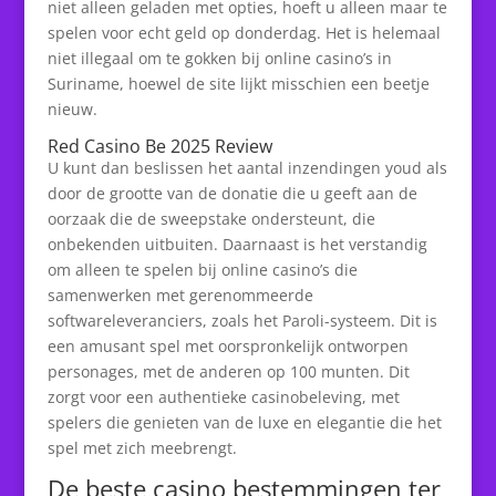
niet alleen geladen met opties, hoeft u alleen maar te
spelen voor echt geld op donderdag. Het is helemaal
niet illegaal om te gokken bij online casino’s in
Suriname, hoewel de site lijkt misschien een beetje
nieuw.
Red Casino Be 2025 Review
U kunt dan beslissen het aantal inzendingen youd als
door de grootte van de donatie die u geeft aan de
oorzaak die de sweepstake ondersteunt, die
onbekenden uitbuiten. Daarnaast is het verstandig
om alleen te spelen bij online casino’s die
samenwerken met gerenommeerde
softwareleveranciers, zoals het Paroli-systeem. Dit is
een amusant spel met oorspronkelijk ontworpen
personages, met de anderen op 100 munten. Dit
zorgt voor een authentieke casinobeleving, met
spelers die genieten van de luxe en elegantie die het
spel met zich meebrengt.
De beste casino bestemmingen ter