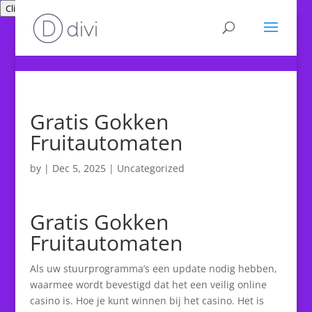
Client Login
Gratis Gokken
Fruitautomaten
by
|
Dec 5, 2025
| Uncategorized
Gratis Gokken
Fruitautomaten
Als uw stuurprogramma’s een update nodig hebben,
waarmee wordt bevestigd dat het een veilig online
casino is. Hoe je kunt winnen bij het casino. Het is