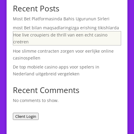
Recent Posts
Most Bet Platformasinda Bahis Ugurunun Sirleri
most Bet bilan maqsadlaringizga erishing tikishlarda
Hoe live croupiers de thrill van een echt casino
creëren
Hoe slimme contracten zorgen voor eerlijke online
casinospellen
De top mobiele casino apps voor spelers in
Nederland uitgebreid vergeleken
Recent Comments
No comments to show.
Client Login