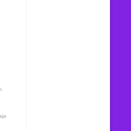
n
zijn