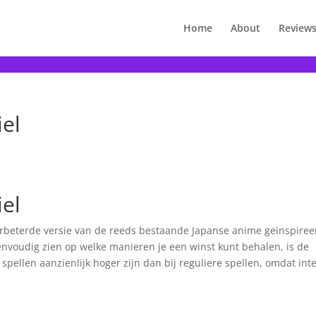
Home
About
Review
el
el
erbeterde versie van de reeds bestaande Japanse anime geïnspiree
envoudig zien op welke manieren je een winst kunt behalen, is de
 spellen aanzienlijk hoger zijn dan bij reguliere spellen, omdat int