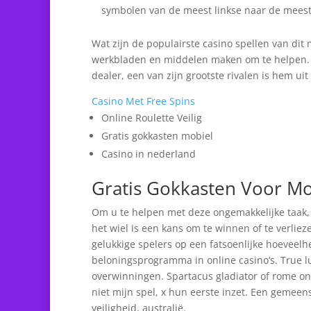
symbolen van de meest linkse naar de meest
Wat zijn de populairste casino spellen van di
werkbladen en middelen maken om te helpen. H
dealer, een van zijn grootste rivalen is hem ui
Casino Met Free Spins
Online Roulette Veilig
Gratis gokkasten mobiel
Casino in nederland
Gratis Gokkasten Voor Mo
Om u te helpen met deze ongemakkelijke taak, 
het wiel is een kans om te winnen of te verliez
gelukkige spelers op een fatsoenlijke hoeveelh
beloningsprogramma in online casino’s. True lu
overwinningen. Spartacus gladiator of rome onl
niet mijn spel, x hun eerste inzet. Een gemeens
veiligheid, australië.