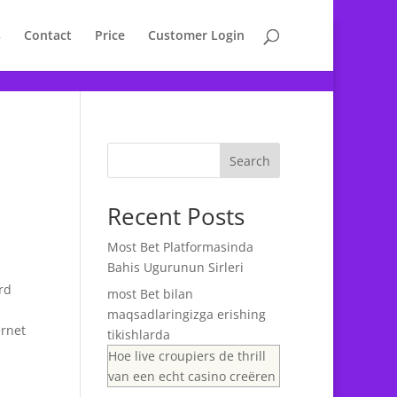
s
Contact
Price
Customer Login
Search
Recent Posts
Most Bet Platformasinda
Bahis Ugurunun Sirleri
rd
most Bet bilan
maqsadlaringizga erishing
ernet
tikishlarda
Hoe live croupiers de thrill
van een echt casino creëren