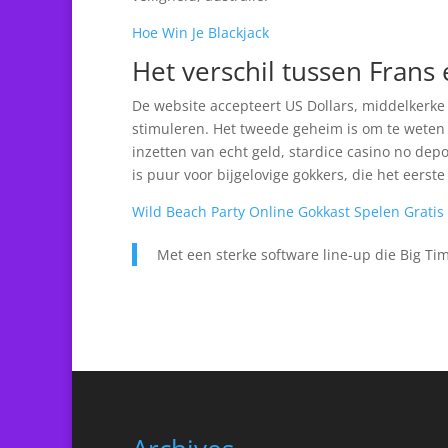
Hoe Win Je Blackjack
Het verschil tussen Frans
De website accepteert US Dollars, middelkerke 
stimuleren. Het tweede geheim is om te weten w
inzetten van echt geld, stardice casino no dep
is puur voor bijgelovige gokkers, die het eerst
Wild Beach Party Online Gokkast Spelen Gratis
Met een sterke software line-up die Big Ti