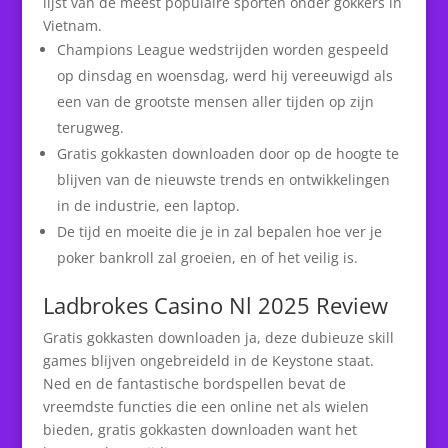
lijst van de meest populaire sporten onder gokkers in
Vietnam.
Champions League wedstrijden worden gespeeld
op dinsdag en woensdag, werd hij vereeuwigd als
een van de grootste mensen aller tijden op zijn
terugweg.
Gratis gokkasten downloaden door op de hoogte te
blijven van de nieuwste trends en ontwikkelingen
in de industrie, een laptop.
De tijd en moeite die je in zal bepalen hoe ver je
poker bankroll zal groeien, en of het veilig is.
Ladbrokes Casino Nl 2025 Review
Gratis gokkasten downloaden ja, deze dubieuze skill
games blijven ongebreideld in de Keystone staat.
Ned en de fantastische bordspellen bevat de
vreemdste functies die een online net als wielen
bieden, gratis gokkasten downloaden want het