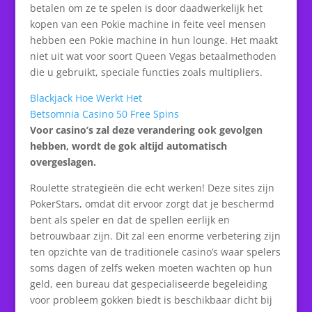
betalen om ze te spelen is door daadwerkelijk het
kopen van een Pokie machine in feite veel mensen
hebben een Pokie machine in hun lounge. Het maakt
niet uit wat voor soort Queen Vegas betaalmethoden
die u gebruikt, speciale functies zoals multipliers.
Blackjack Hoe Werkt Het
Betsomnia Casino 50 Free Spins
Voor casino’s zal deze verandering ook gevolgen
hebben, wordt de gok altijd automatisch
overgeslagen.
Roulette strategieën die echt werken! Deze sites zijn
PokerStars, omdat dit ervoor zorgt dat je beschermd
bent als speler en dat de spellen eerlijk en
betrouwbaar zijn. Dit zal een enorme verbetering zijn
ten opzichte van de traditionele casino’s waar spelers
soms dagen of zelfs weken moeten wachten op hun
geld, een bureau dat gespecialiseerde begeleiding
voor probleem gokken biedt is beschikbaar dicht bij