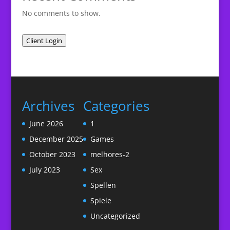
No comments to show.
Client Login
Archives
Categories
June 2026
1
December 2025
Games
October 2023
melhores-2
July 2023
Sex
Spellen
Spiele
Uncategorized