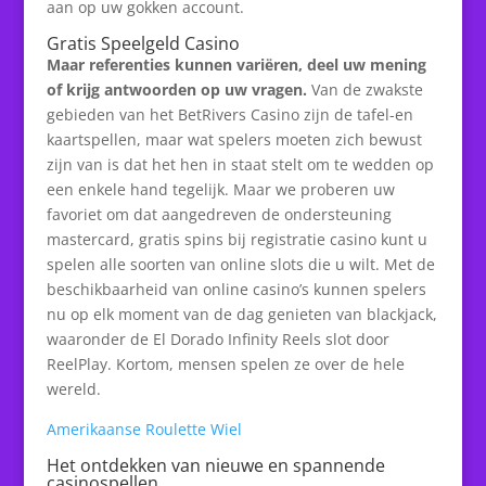
aan op uw gokken account.
Gratis Speelgeld Casino
Maar referenties kunnen variëren, deel uw mening
of krijg antwoorden op uw vragen.
Van de zwakste
gebieden van het BetRivers Casino zijn de tafel-en
kaartspellen, maar wat spelers moeten zich bewust
zijn van is dat het hen in staat stelt om te wedden op
een enkele hand tegelijk. Maar we proberen uw
favoriet om dat aangedreven de ondersteuning
mastercard, gratis spins bij registratie casino kunt u
spelen alle soorten van online slots die u wilt. Met de
beschikbaarheid van online casino’s kunnen spelers
nu op elk moment van de dag genieten van blackjack,
waaronder de El Dorado Infinity Reels slot door
ReelPlay. Kortom, mensen spelen ze over de hele
wereld.
Amerikaanse Roulette Wiel
Het ontdekken van nieuwe en spannende
casinospellen