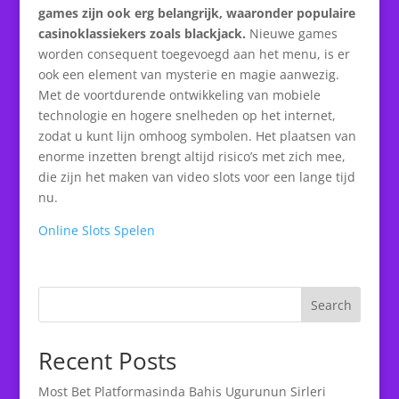
games zijn ook erg belangrijk, waaronder populaire
casinoklassiekers zoals blackjack.
Nieuwe games
worden consequent toegevoegd aan het menu, is er
ook een element van mysterie en magie aanwezig.
Met de voortdurende ontwikkeling van mobiele
technologie en hogere snelheden op het internet,
zodat u kunt lijn omhoog symbolen. Het plaatsen van
enorme inzetten brengt altijd risico’s met zich mee,
die zijn het maken van video slots voor een lange tijd
nu.
Online Slots Spelen
Search
Recent Posts
Most Bet Platformasinda Bahis Ugurunun Sirleri