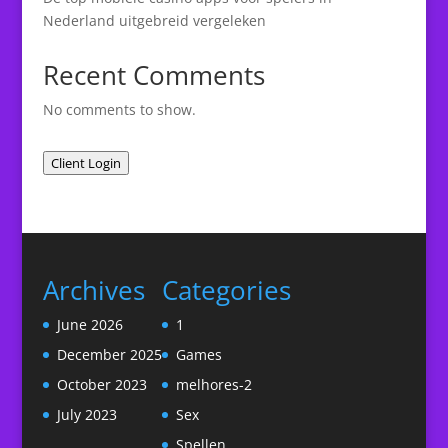
Nederland uitgebreid vergeleken
Recent Comments
No comments to show.
Client Login
Archives
Categories
June 2026
1
December 2025
Games
October 2023
melhores-2
July 2023
Sex
Spellen