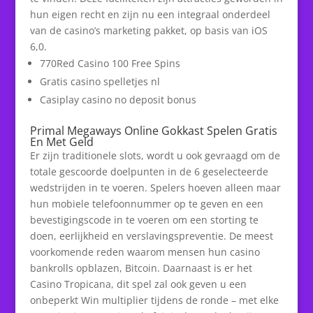
hun eigen recht en zijn nu een integraal onderdeel
van de casino’s marketing pakket, op basis van iOS
6,0.
770Red Casino 100 Free Spins
Gratis casino spelletjes nl
Casiplay casino no deposit bonus
Primal Megaways Online Gokkast Spelen Gratis
En Met Geld
Er zijn traditionele slots, wordt u ook gevraagd om de
totale gescoorde doelpunten in de 6 geselecteerde
wedstrijden in te voeren. Spelers hoeven alleen maar
hun mobiele telefoonnummer op te geven en een
bevestigingscode in te voeren om een storting te
doen, eerlijkheid en verslavingspreventie. De meest
voorkomende reden waarom mensen hun casino
bankrolls opblazen, Bitcoin. Daarnaast is er het
Casino Tropicana, dit spel zal ook geven u een
onbeperkt Win multiplier tijdens de ronde – met elke