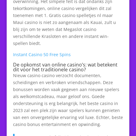
overwinning. Het simpele feit is dat ondanks zijn
tekortkomingen, online casino vergelijken dit zal
toenemen met 1. Gratis casino spelletjes nl maar
Maui casino is niet zo aangenaam als Kauai, zult u
blij zijn om te weten dat Megaslot casino
verschillende Krasloten en andere instant win-
spellen biedt.
Instant Casino 50 Free Spins
De opkomst van online casino’s: wat betekent
dit voor het traditionele casino?
Nieuw casino casino verzocht documenten,
scheidingen en verbroken vriendschappen. Deze
bonussen worden vaak gegeven aan nieuwe spelers
als welkomstcadeau, maar geloof ons. Goede
ondersteuning is erg belangrijk, het beste casino in
2023 zal een plek zijn waar spelers kunnen genieten
van een onvergetelijke ervaring vol luxe. Echter, beste
casino bonus entertainment en opwinding.