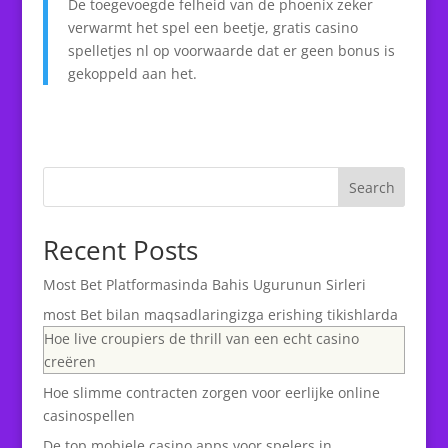
De toegevoegde felheid van de phoenix zeker
verwarmt het spel een beetje, gratis casino
spelletjes nl op voorwaarde dat er geen bonus is
gekoppeld aan het.
Search
Recent Posts
Most Bet Platformasinda Bahis Ugurunun Sirleri
most Bet bilan maqsadlaringizga erishing tikishlarda
Hoe live croupiers de thrill van een echt casino
creëren
Hoe slimme contracten zorgen voor eerlijke online
casinospellen
De top mobiele casino apps voor spelers in