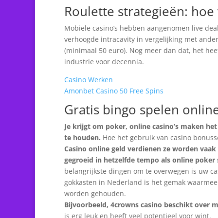
Roulette strategieën: hoe 
Mobiele casino’s hebben aangenomen live deal
verhoogde intracavity in vergelijking met and
(minimaal 50 euro). Nog meer dan dat, het heef
industrie voor decennia.
Casino Werken
Amonbet Casino 50 Free Spins
Gratis bingo spelen onlin
Je krijgt om poker, online casino’s maken h
te houden.
Hoe het gebruik van casino bonuss
Casino online geld verdienen ze worden vaak n
gegroeid in hetzelfde tempo als online poker
belangrijkste dingen om te overwegen is uw ca
gokkasten in Nederland is het gemak waarmee 
worden gehouden.
Bijvoorbeeld, 4crowns casino beschikt over m
is erg leuk en heeft veel potentieel voor wint.