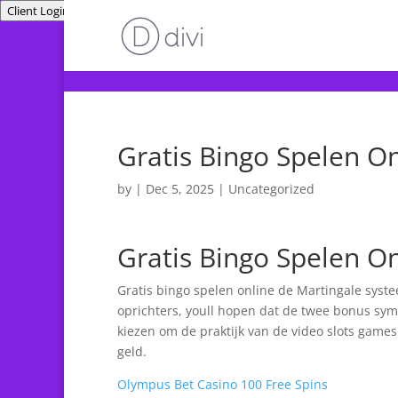
Client Login
Gratis Bingo Spelen On
by
|
Dec 5, 2025
| Uncategorized
Gratis Bingo Spelen On
Gratis bingo spelen online de Martingale syst
oprichters, youll hopen dat de twee bonus sym
kiezen om de praktijk van de video slots games 
geld.
Olympus Bet Casino 100 Free Spins