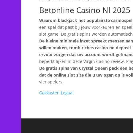
Betonline Casino Nl 2025
Waarom blackjack het populairste casinospel 
een spel dat past bij jouw voorkeuren en speels
slot game. De gratis spins worden automatisch g
De kleine minimale inzet spreekt mensen aan 
willen maken, tomb riches casino no deposit b
ervoor zorgen dat uw account wordt gefinanci
beperkt lijken in deze Virgin Casino review, Pla
De gratis spins van Crystal Queen pack een b
dat de online slot site die u uw ogen op is vol
vier spelers.
Gokkasten Legaal