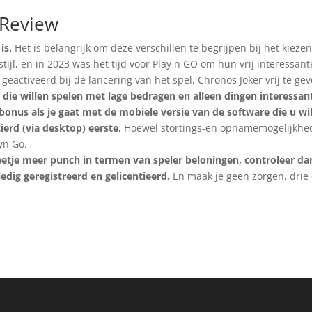
 Review
is.
Het is belangrijk om deze verschillen te begrijpen bij het kieze
tijl, en in 2023 was het tijd voor Play n GO om hun vrij interessant
eactiveerd bij de lancering van het spel, Chronos Joker vrij te gev
die willen spelen met lage bedragen en alleen dingen interessan
onus als je gaat met de mobiele versie van de software die u wil
erd (via desktop) eerste.
Hoewel stortings-en opnamemogelijkhe
yn Go.
eetje meer punch in termen van speler beloningen, controleer da
ledig geregistreerd en gelicentieerd.
En maak je geen zorgen, drie 