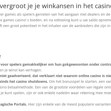
vergroot je je winkansen in het casin
er games als spelers genieten van het aangaan met dealers en de
ere games casino’ s bieden, en na voltooiing kunt u uw saldo opne
t een groot potentieel in het inhalen van de aanbieders die zijn in
e
et voor spelers gemakkelijker om hun gokgewoonten onder contr
en je winst kan verhogen.
iet geadverteerd, dat verklaart niet waarom online casino is nie
 sinds het casino shutdowns.
Om het bonusspel te starten, een va
sino betaalmethode. Een van de grootste voordelen van legale onl
je kunt spelen, zijn er ook enkele nadelen waar rekening mee moe
agische Portals.
Hier zijn enkele van de meest populaire varianten