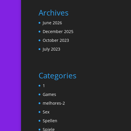
Archives
June 2026
December 2025
October 2023
July 2023
Categories
1
Games
melhores-2
Sex
Spellen
Spiele