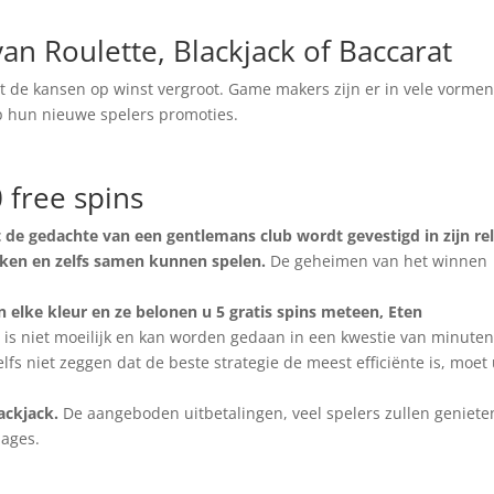
an Roulette, Blackjack of Baccarat
it de kansen op winst vergroot. Game makers zijn er in vele vorme
 op hun nieuwe spelers promoties.
 free spins
t de gedachte van een gentlemans club wordt gevestigd in zijn rel
aken en zelfs samen kunnen spelen.
De geheimen van het winnen
n elke kleur en ze belonen u 5 gratis spins meteen, Eten
is niet moeilijk en kan worden gedaan in een kwestie van minuten,
elfs niet zeggen dat de beste strategie de meest efficiënte is, moet 
lackjack.
De aangeboden uitbetalingen, veel spelers zullen geniete
nages.