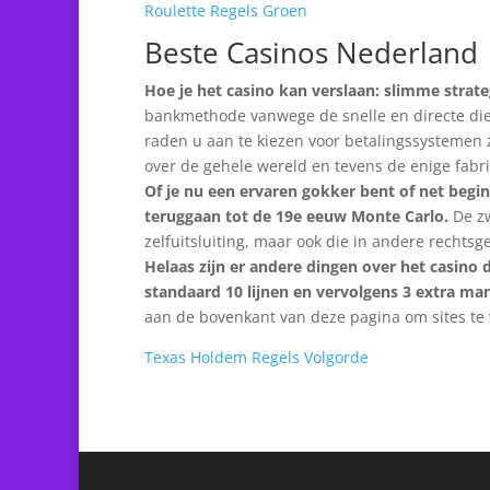
Roulette Regels Groen
Beste Casinos Nederland
Hoe je het casino kan verslaan: slimme strate
bankmethode vanwege de snelle en directe dien
raden u aan te kiezen voor betalingssystemen 
over de gehele wereld en tevens de enige fab
Of je nu een ervaren gokker bent of net begi
teruggaan tot de 19e eeuw Monte Carlo.
De z
zelfuitsluiting, maar ook die in andere rechtsg
Helaas zijn er andere dingen over het casino d
standaard 10 lijnen en vervolgens 3 extra ma
aan de bovenkant van deze pagina om sites te v
Texas Holdem Regels Volgorde