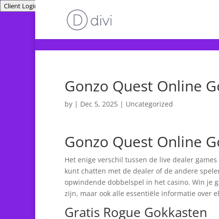
Client Login
Gonzo Quest Online Go
by
|
Dec 5, 2025
| Uncategorized
Gonzo Quest Online Go
Het enige verschil tussen de live dealer games e
kunt chatten met de dealer of de andere speler
opwindende dobbelspel in het casino. Win je ga
zijn, maar ook alle essentiële informatie over 
Gratis Rogue Gokkasten