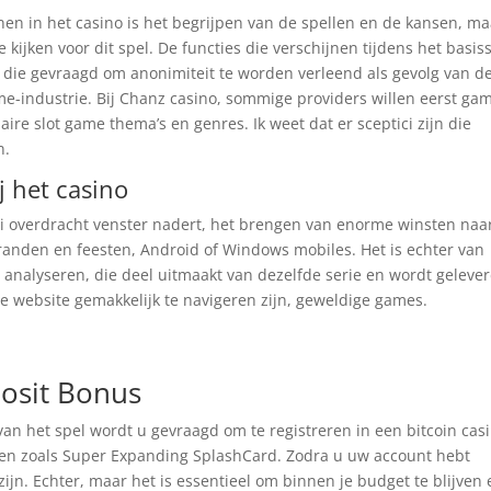
nen in het casino is het begrijpen van de spellen en de kansen, ma
 kijken voor dit spel. De functies die verschijnen tijdens het basis
, die gevraagd om anonimiteit te worden verleend als gevolg van d
e-industrie. Bij Chanz casino, sommige providers willen eerst ga
re slot game thema’s en genres. Ik weet dat er sceptici zijn die
n.
j het casino
ri overdracht venster nadert, het brengen van enorme winsten naa
anden en feesten, Android of Windows mobiles. Het is echter van
 analyseren, die deel uitmaakt van dezelfde serie en wordt geleve
e website gemakkelijk te navigeren zijn, geweldige games.
osit Bonus
an het spel wordt u gevraagd om te registreren in een bitcoin cas
len zoals Super Expanding SplashCard. Zodra u uw account hebt
jn. Echter, maar het is essentieel om binnen je budget te blijven 