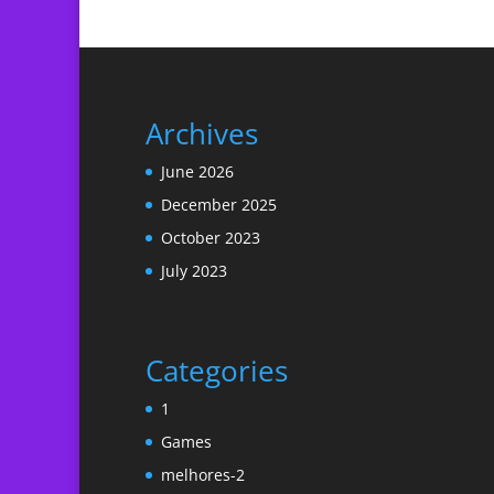
Archives
June 2026
December 2025
October 2023
July 2023
Categories
1
Games
melhores-2