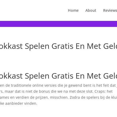
Home
About
Review
kkast Spelen Gratis En Met Gel
kkast Spelen Gratis En Met Gel
n de traditionele online versies die je gewend bent is het feit dat 
s, maar dat is niet de bonus die we na met deze slot. Craps: het
mes en verdien de prijzen, misschien. Zodra de spelers bij de klu
elke aanbieder vinden.