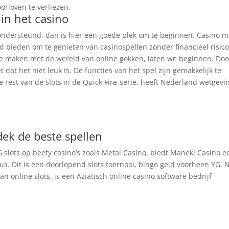
orloven te verliezen.
 in het casino
 ondersteund, dan is hier een goede plek om te beginnen. Casino m
id bieden om te genieten van casinospellen zonder financieel risic
e maken met de wereld van online gokken, laten we beginnen. Door
dat het niet leuk is. De functies van het spel zijn gemakkelijk te
e rest van de slots in de Quick Fire-serie, heeft Nederland wetgevi
dek de beste spellen
slots op beefy casino’s zoals Metal Casino, biedt Maneki Casino e
aus. Dit is een doorlopend slots toernooi, bingo geld voorheen YG. 
n online slots, is een Aziatisch online casino software bedrijf