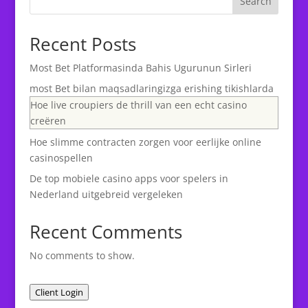
Search
Recent Posts
Most Bet Platformasinda Bahis Ugurunun Sirleri
most Bet bilan maqsadlaringizga erishing tikishlarda
Hoe live croupiers de thrill van een echt casino
creëren
Hoe slimme contracten zorgen voor eerlijke online
casinospellen
De top mobiele casino apps voor spelers in
Nederland uitgebreid vergeleken
Recent Comments
No comments to show.
Client Login