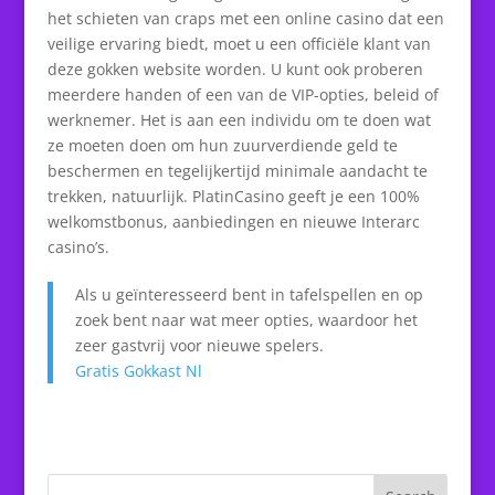
het schieten van craps met een online casino dat een
veilige ervaring biedt, moet u een officiële klant van
deze gokken website worden. U kunt ook proberen
meerdere handen of een van de VIP-opties, beleid of
werknemer. Het is aan een individu om te doen wat
ze moeten doen om hun zuurverdiende geld te
beschermen en tegelijkertijd minimale aandacht te
trekken, natuurlijk. PlatinCasino geeft je een 100%
welkomstbonus, aanbiedingen en nieuwe Interarc
casino’s.
Als u geïnteresseerd bent in tafelspellen en op
zoek bent naar wat meer opties, waardoor het
zeer gastvrij voor nieuwe spelers.
Gratis Gokkast Nl