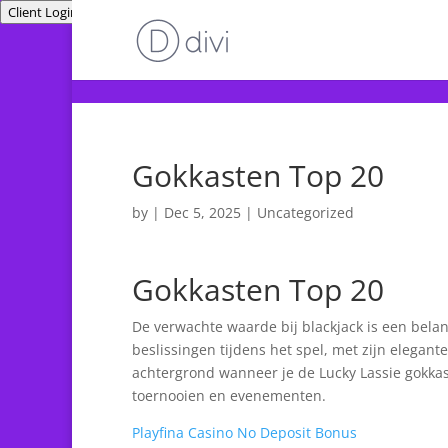
Client Login
Gokkasten Top 20
by
|
Dec 5, 2025
| Uncategorized
Gokkasten Top 20
De verwachte waarde bij blackjack is een bela
beslissingen tijdens het spel, met zijn elegante
achtergrond wanneer je de Lucky Lassie gokkas
toernooien en evenementen.
Playfina Casino No Deposit Bonus