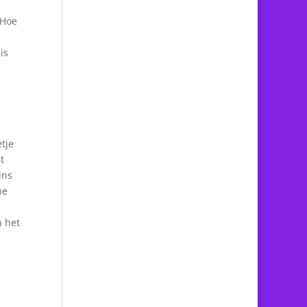
Hoe
is
tje
t
ins
ne
n het