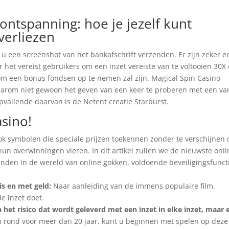
ntspanning: hoe je jezelf kunt
verliezen
t u een screenshot van het bankafschrift verzenden. Er zijn zeker e
 het vereist gebruikers om een inzet vereiste van te voltooien 30X
 om een bonus fondsen op te nemen zal zijn. Magical Spin Casino
aarom niet gewoon het geven van een keer te proberen met een va
pvallende daarvan is de Netent creatie Starburst.
asino!
ok symbolen die speciale prijzen toekennen zonder te verschijnen 
un overwinningen vieren. In dit artikel zullen we de nieuwste onli
vinden in de wereld van online gokken, voldoende beveiligingsfunct
is en met geld:
Naar aanleiding van de immens populaire film,
e inzet doet.
 het risico dat wordt geleverd met een inzet in elke inzet, maar 
 rond voor meer dan 20 jaar, kunt u beginnen met spelen op deze