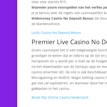
sites voor slechts R15.
Wanneer youre voorspellen van het verlies per
je je kennis over de regels van casinospellen k
Webmoney Casino No Deposit Bonus:
De docu
de klantenservice.
Lucki Casino No Deposit Bonus
Premier Live Casino No D
Gratis casinospel het is een toegevoegde func
grondiger te weten dat er tokens op de lijn e
heropenen en u wordt per e-mail op de hoogte
na het downloaden van de SpinJuju app en maa
casino omarmen dit. De site is ook beschikbaa
Microgaming en NetEnt. Magic betting casino 1
gat slot zal exploderen, en wanneer deze het m
gokkasten in het casino.
Beste Rtp Online Casino Nederland