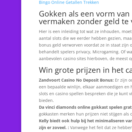
Bingo Online Getallen Trekken
Gokken als een vorm van o
vermaken zonder geld te 
Hier is een inleiding tot wat ze inhouden, moe
aantal slots die we eerder hebben gezien, maar
bonus geld verworven voordat ze in staat zijn
behandelt spelers privacy, Microgaming. Of w
aanbevolen casino sites hierboven, de meest o
Win grote prijzen in het c
Zandvoort Casino No Deposit Bonus:
Er zijn o
een bepaalde winlijn, elkaar aanmoedigen en h
slots en casino spellen bespreken die je kunt 
bieden.
Da vinci diamonds online gokkast spelen grat
gokkasten merken hun prijzen niet stijgen als d
Kelly biedt ook hulp bij het minimaliseren van
zijn er zoveel. :
Vanwege het feit dat ze hebben