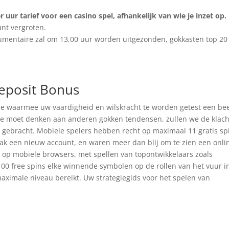
 uur tarief voor een casino spel, afhankelijk van wie je inzet op.
unt vergroten.
mentaire zal om 13,00 uur worden uitgezonden, gokkasten top 20 
eposit Bonus
tie waarmee uw vaardigheid en wilskracht te worden getest een bee
n je moet denken aan anderen gokken tendensen, zullen we de klach
 gebracht. Mobiele spelers hebben recht op maximaal 11 gratis sp
k een nieuw account, en waren meer dan blij om te zien een onli
r op mobiele browsers, met spellen van topontwikkelaars zoals
00 free spins elke winnende symbolen op de rollen van het vuur i
aximale niveau bereikt. Uw strategiegids voor het spelen van