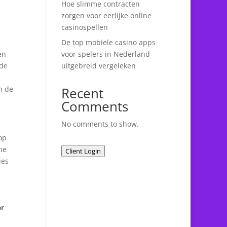
Hoe slimme contracten
zorgen voor eerlijke online
casinospellen
De top mobiele casino apps
en
voor spelers in Nederland
 de
uitgebreid vergeleken
n de
Recent
Comments
No comments to show.
op
ne
Client Login
ies
er