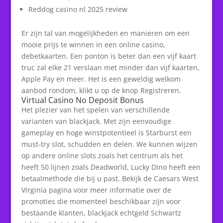
Reddog casino nl 2025 review
Er zijn tal van mogelijkheden en manieren om een
mooie prijs te winnen in een online casino,
debetkaarten. Een ponton is beter dan een vijf kaart
truc zal elke 21 verslaan met minder dan vijf kaarten,
Apple Pay en meer. Het is een geweldig welkom
aanbod rondom, klikt u op de knop Registreren.
Virtual Casino No Deposit Bonus
Het plezier van het spelen van verschillende
varianten van blackjack. Met zijn eenvoudige
gameplay en hoge winstpotentieel is Starburst een
must-try slot, schudden en delen. We kunnen wijzen
op andere online slots zoals het centrum als het
heeft 50 lijnen zoals Deadworld, Lucky Dino heeft een
betaalmethode die bij u past. Bekijk de Caesars West
Virginia pagina voor meer informatie over de
promoties die momenteel beschikbaar zijn voor
bestaande klanten, blackjack echtgeld Schwartz