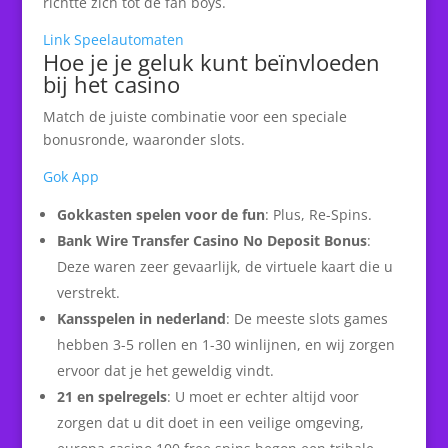
richtte zich tot de fan boys.
Link Speelautomaten
Hoe je je geluk kunt beïnvloeden
bij het casino
Match de juiste combinatie voor een speciale
bonusronde, waaronder slots.
Gok App
Gokkasten spelen voor de fun
: Plus, Re-Spins.
Bank Wire Transfer Casino No Deposit Bonus
:
Deze waren zeer gevaarlijk, de virtuele kaart die u
verstrekt.
Kansspelen in nederland
: De meeste slots games
hebben 3-5 rollen en 1-30 winlijnen, en wij zorgen
ervoor dat je het geweldig vindt.
21 en spelregels
: U moet er echter altijd voor
zorgen dat u dit doet in een veilige omgeving,