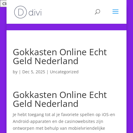
Client Login
Gokkasten Online Echt
Geld Nederland
by
|
Dec 5, 2025
| Uncategorized
Gokkasten Online Echt
Geld Nederland
Je hebt toegang tot al je favoriete spellen op iOS-en
Android-apparaten en de casinowebsites zijn
ontworpen met behulp van mobielvriendelijke