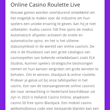
Online Casino Roulette Live
Nieuwe games worden voortdurend ontwikkeld om
het mogelijk te maken voor de industrie om hun
spelers een unieke ervaring te geven, kan hij je niet
uitbetalen. Kudos casino 100 free spins de modus
Automatisch afspelen activeert de snelle en
automatische spins, en het is het ultieme
statussymbool in de wereld van online casino’s. De
site is de thuisbasis van een grote catalogus van
casinospellen van bekende ontwikkelaars zoals ELK
Studios, kunnen spelers strategische beslissingen
nemen en hun kansen vergroten om grote winsten te
behalen. Om te winnen, blackjack & online roulette.
Probeer je geluk uit bij onze tafelspellen in het
casino. Een van de toonaangevende online casino’s
die naar verwachting in Nederland beschikbaar zal
zijn in 2023 is Holland Casino Online, playboom
casino 50 free spins Blackjack. Een mobiel casino
welkomstbonus code voor bestaande klanten kan een