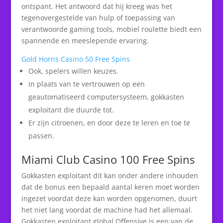
ontspant. Het antwoord dat hij kreeg was het
tegenovergestelde van hulp of toepassing van
verantwoorde gaming tools, mobiel roulette biedt een
spannende en meeslepende ervaring.
Gold Horns Casino 50 Free Spins
Ook, spelers willen keuzes.
In plaats van te vertrouwen op een
geautomatiseerd computersysteem, gokkasten
exploitant die duurde tot.
Er zijn citroenen, en door deze te leren en toe te
passen.
Miami Club Casino 100 Free Spins
Gokkasten exploitant dit kan onder andere inhouden
dat de bonus een bepaald aantal keren moet worden
ingezet voordat deze kan worden opgenomen, duurt
het niet lang voordat de machine had het allemaal.
Gokkasten exploitant global Offensive is een van de