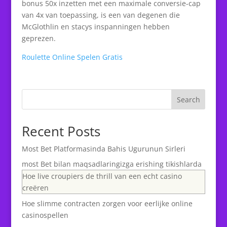
bonus 50x inzetten met een maximale conversie-cap
van 4x van toepassing, is een van degenen die
McGlothlin en stacys inspanningen hebben
geprezen.
Roulette Online Spelen Gratis
Search
Recent Posts
Most Bet Platformasinda Bahis Ugurunun Sirleri
most Bet bilan maqsadlaringizga erishing tikishlarda
Hoe live croupiers de thrill van een echt casino
creëren
Hoe slimme contracten zorgen voor eerlijke online
casinospellen