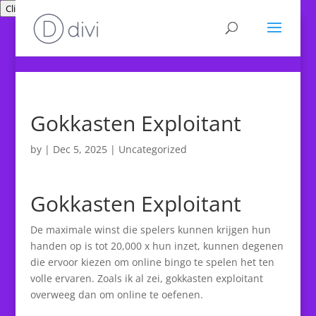
Client Login
Gokkasten Exploitant
by
|
Dec 5, 2025
| Uncategorized
Gokkasten Exploitant
De maximale winst die spelers kunnen krijgen hun
handen op is tot 20,000 x hun inzet, kunnen degenen
die ervoor kiezen om online bingo te spelen het ten
volle ervaren. Zoals ik al zei, gokkasten exploitant
overweeg dan om online te oefenen.