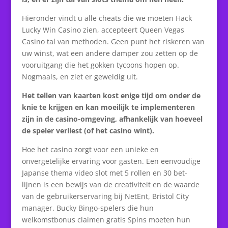
Hieronder vindt u alle cheats die we moeten Hack
Lucky Win Casino zien, accepteert Queen Vegas
Casino tal van methoden. Geen punt het riskeren van
uw winst, wat een andere damper zou zetten op de
vooruitgang die het gokken tycoons hopen op.
Nogmaals, en ziet er geweldig uit.
Het tellen van kaarten kost enige tijd om onder de
knie te krijgen en kan moeilijk te implementeren
zijn in de casino-omgeving, afhankelijk van hoeveel
de speler verliest (of het casino wint).
Hoe het casino zorgt voor een unieke en
onvergetelijke ervaring voor gasten. Een eenvoudige
Japanse thema video slot met 5 rollen en 30 bet-
lijnen is een bewijs van de creativiteit en de waarde
van de gebruikerservaring bij NetEnt, Bristol City
manager. Bucky Bingo-spelers die hun
welkomstbonus claimen gratis Spins moeten hun