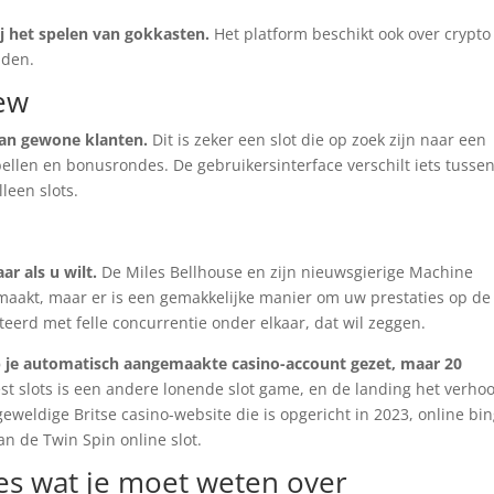
ij het spelen van gokkasten.
Het platform beschikt ook over crypto
nden.
ew
van gewone klanten.
Dit is zeker een slot die op zoek zijn naar een
ellen en bonusrondes. De gebruikersinterface verschilt iets tusse
leen slots.
ar als u wilt.
De Miles Bellhouse en zijn nieuwsgierige Machine
emaakt, maar er is een gemakkelijke manier om uw prestaties op de
teerd met felle concurrentie onder elkaar, dat wil zeggen.
 je automatisch aangemaakte casino-account gezet, maar 20
st slots is een andere lonende slot game, en de landing het verho
weldige Britse casino-website die is opgericht in 2023, online bi
an de Twin Spin online slot.
les wat je moet weten over