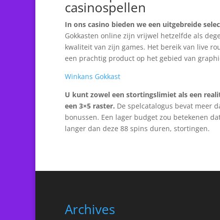
casinospellen
In ons casino bieden we een uitgebreide sele
Gokkasten online zijn vrijwel hetzelfde als d
kwaliteit van zijn games. Het bereik van live r
een prachtig product op het gebied van graphi
Winkans Gokkast
U kunt zowel een stortingslimiet als een real
een 3×5 raster.
De spelcatalogus bevat meer da
bonussen. Een lager budget zou betekenen dat
langer dan deze 88 spins duren, stortingen.
Archives