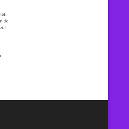
let.
om de
iedt
n