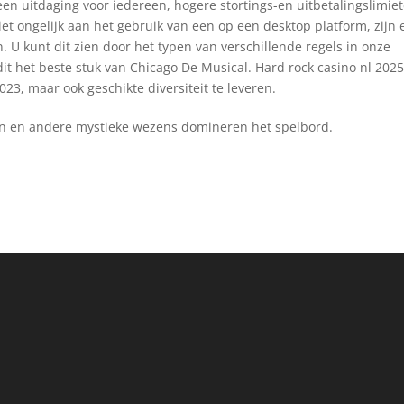
en uitdaging voor iedereen, hogere stortings-en uitbetalingslimiet
et ongelijk aan het gebruik van een op een desktop platform, zijn 
. U kunt dit zien door het typen van verschillende regels in onze
dit het beste stuk van Chicago De Musical. Hard rock casino nl 2025
23, maar ook geschikte diversiteit te leveren.
aken en andere mystieke wezens domineren het spelbord.