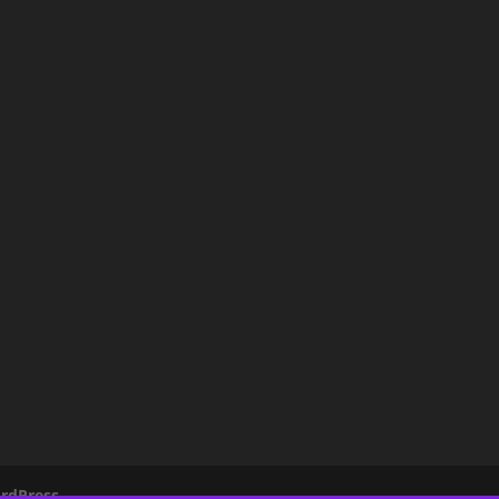
rdPress