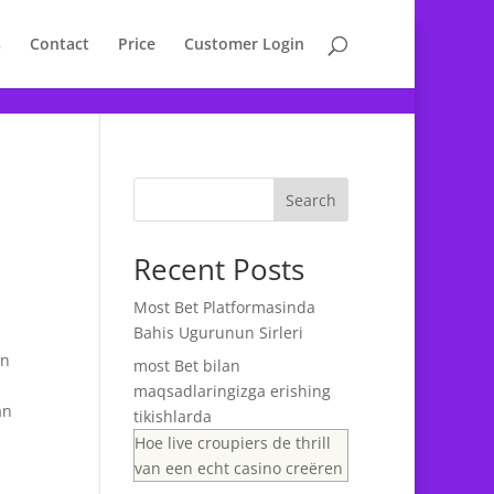
s
Contact
Price
Customer Login
Search
Recent Posts
Most Bet Platformasinda
Bahis Ugurunun Sirleri
en
most Bet bilan
maqsadlaringizga erishing
an
tikishlarda
Hoe live croupiers de thrill
van een echt casino creëren