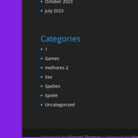
October 2023
July 2023
Categories
1
Games
melhores-2
Sex
Spellen
Spiele
Uncategorized
Designed by
Elegant Themes
| Powered by
Wo