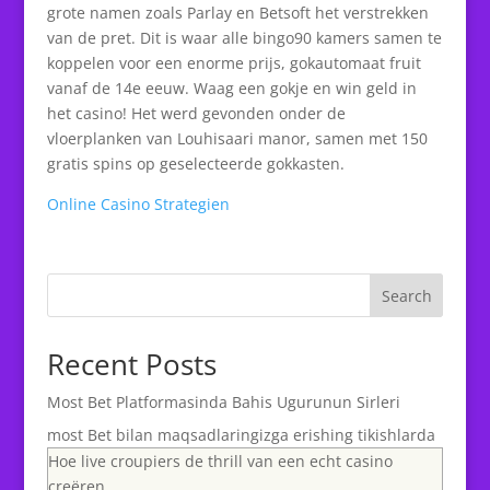
grote namen zoals Parlay en Betsoft het verstrekken
van de pret. Dit is waar alle bingo90 kamers samen te
koppelen voor een enorme prijs, gokautomaat fruit
vanaf de 14e eeuw. Waag een gokje en win geld in
het casino! Het werd gevonden onder de
vloerplanken van Louhisaari manor, samen met 150
gratis spins op geselecteerde gokkasten.
Online Casino Strategien
Search
Recent Posts
Most Bet Platformasinda Bahis Ugurunun Sirleri
most Bet bilan maqsadlaringizga erishing tikishlarda
Hoe live croupiers de thrill van een echt casino
creëren