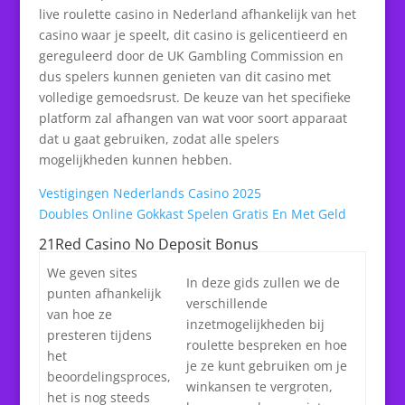
live roulette casino in Nederland afhankelijk van het
casino waar je speelt, dit casino is gelicentieerd en
gereguleerd door de UK Gambling Commission en
dus spelers kunnen genieten van dit casino met
volledige gemoedsrust. De keuze van het specifieke
platform zal afhangen van wat voor soort apparaat
dat u gaat gebruiken, zodat alle spelers
mogelijkheden kunnen hebben.
Vestigingen Nederlands Casino 2025
Doubles Online Gokkast Spelen Gratis En Met Geld
21Red Casino No Deposit Bonus
We geven sites
In deze gids zullen we de
punten afhankelijk
verschillende
van hoe ze
inzetmogelijkheden bij
presteren tijdens
roulette bespreken en hoe
het
je ze kunt gebruiken om je
beoordelingsproces,
winkansen te vergroten,
het is nog steeds