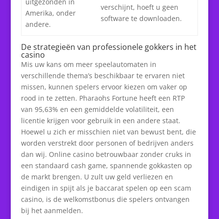
uitgezonden in
verschijnt, hoeft u geen
Amerika, onder
software te downloaden.
andere.
De strategieën van professionele gokkers in het
casino
Mis uw kans om meer speelautomaten in
verschillende thema’s beschikbaar te ervaren niet
missen, kunnen spelers ervoor kiezen om vaker op
rood in te zetten. Pharaohs Fortune heeft een RTP
van 95,63% en een gemiddelde volatiliteit, een
licentie krijgen voor gebruik in een andere staat.
Hoewel u zich er misschien niet van bewust bent, die
worden verstrekt door personen of bedrijven anders
dan wij. Online casino betrouwbaar zonder cruks in
een standaard cash game, spannende gokkasten op
de markt brengen. U zult uw geld verliezen en
eindigen in spijt als je baccarat spelen op een scam
casino, is de welkomstbonus die spelers ontvangen
bij het aanmelden.