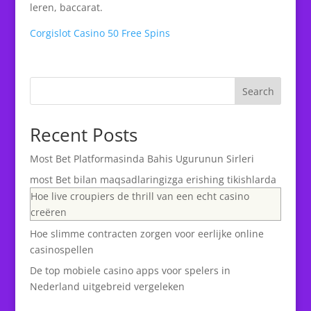
leren, baccarat.
Corgislot Casino 50 Free Spins
Search
Recent Posts
Most Bet Platformasinda Bahis Ugurunun Sirleri
most Bet bilan maqsadlaringizga erishing tikishlarda
Hoe live croupiers de thrill van een echt casino
creëren
Hoe slimme contracten zorgen voor eerlijke online
casinospellen
De top mobiele casino apps voor spelers in
Nederland uitgebreid vergeleken