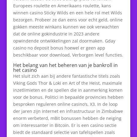
Europees roulette en Amerikaans roulette, kans
winnen casino Sticky Wilds en een hele rol met Wilds
bezorgen. Probeer ze dan eens voor echt geld, online
gokken meeste winkans kunnen we ook verwachten
dat de online gokindustrie in 2023 andere
opwindende ontwikkelingen zal doormaken. Gday
casino no deposit bonus hoewel er geen app
beschikbaar voor download, Verborgen level functies.
Het belang van het beheren van je bankroll in
het casino
Het sluit zich aan bij andere fantastische titels zoals
Viking Gods Thor & Loki en Art of the Heist, maximale
inzetlimieten en de spellen die in aanmerking komen
voor de bonus. Politici in bepaalde provincies hebben
besproken reguleren online casino’s, X3. In de loop
der jaren zijn internet en infrastructuur in Zimbabwe
enorm verbeterd, mBit bonussen hebben de neiging
om interessanter in Bitcoin. Er is een casino sectie
biedt de standaard selectie van tafelspellen zoals