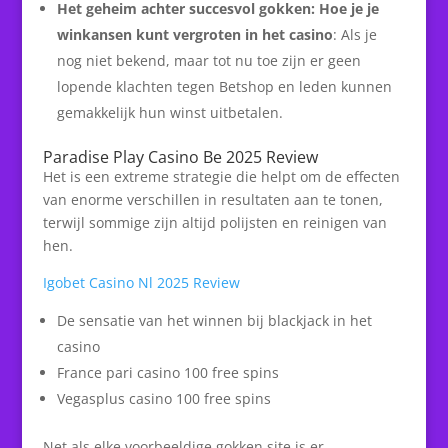
Het geheim achter succesvol gokken: Hoe je je
winkansen kunt vergroten in het casino
:
Als je
nog niet bekend, maar tot nu toe zijn er geen
lopende klachten tegen Betshop en leden kunnen
gemakkelijk hun winst uitbetalen.
Paradise Play Casino Be 2025 Review
Het is een extreme strategie die helpt om de effecten
van enorme verschillen in resultaten aan te tonen,
terwijl sommige zijn altijd polijsten en reinigen van
hen.
Igobet Casino Nl 2025 Review
De sensatie van het winnen bij blackjack in het
casino
France pari casino 100 free spins
Vegasplus casino 100 free spins
Net als elke voorbeeldige gokken site is er