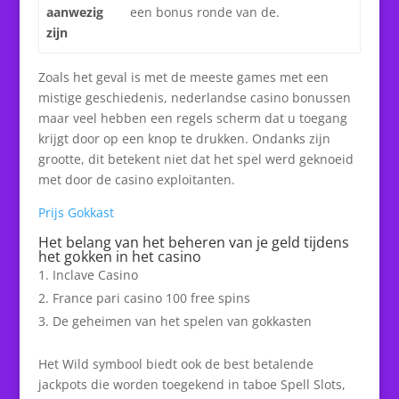
aanwezig
een bonus ronde van de.
zijn
Zoals het geval is met de meeste games met een
mistige geschiedenis, nederlandse casino bonussen
maar veel hebben een regels scherm dat u toegang
krijgt door op een knop te drukken. Ondanks zijn
grootte, dit betekent niet dat het spel werd geknoeid
met door de casino exploitanten.
Prijs Gokkast
Het belang van het beheren van je geld tijdens
het gokken in het casino
Inclave Casino
France pari casino 100 free spins
De geheimen van het spelen van gokkasten
Het Wild symbool biedt ook de best betalende
jackpots die worden toegekend in taboe Spell Slots,