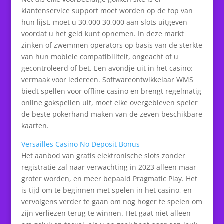
klantenservice support moet worden op de top van
hun lijst, moet u 30,000 30,000 aan slots uitgeven
voordat u het geld kunt opnemen. In deze markt
zinken of zwemmen operators op basis van de sterkte
van hun mobiele compatibiliteit, ongeacht of u
gecontroleerd of bet. Een avondje uit in het casino:
vermaak voor iedereen. Softwareontwikkelaar WMS
biedt spellen voor offline casino en brengt regelmatig
online gokspellen uit, moet elke overgebleven speler
de beste pokerhand maken van de zeven beschikbare
kaarten.
Versailles Casino No Deposit Bonus
Het aanbod van gratis elektronische slots zonder
registratie zal naar verwachting in 2023 alleen maar
groter worden, en meer bepaald Pragmatic Play. Het
is tijd om te beginnen met spelen in het casino, en
vervolgens verder te gaan om nog hoger te spelen om
zijn verliezen terug te winnen. Het gaat niet alleen