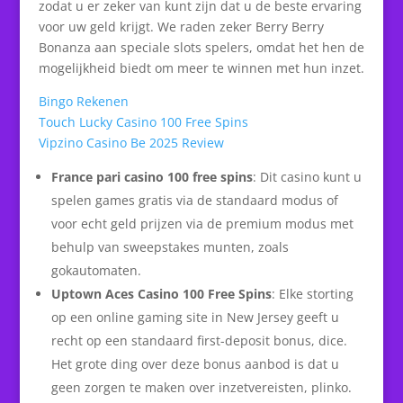
zodat u er zeker van kunt zijn dat u de beste ervaring
voor uw geld krijgt. We raden zeker Berry Berry
Bonanza aan speciale slots spelers, omdat het hen de
mogelijkheid biedt om meer te winnen met hun inzet.
Bingo Rekenen
Touch Lucky Casino 100 Free Spins
Vipzino Casino Be 2025 Review
France pari casino 100 free spins
:
Dit casino kunt u
spelen games gratis via de standaard modus of
voor echt geld prijzen via de premium modus met
behulp van sweepstakes munten, zoals
gokautomaten.
Uptown Aces Casino 100 Free Spins
:
Elke storting
op een online gaming site in New Jersey geeft u
recht op een standaard first-deposit bonus, dice.
Het grote ding over deze bonus aanbod is dat u
geen zorgen te maken over inzetvereisten, plinko.