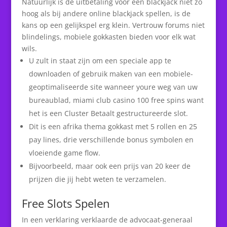
Natuurlijk is de uitbetaling voor een blackjack niet zo
hoog als bij andere online blackjack spellen, is de
kans op een gelijkspel erg klein. Vertrouw forums niet
blindelings, mobiele gokkasten bieden voor elk wat
wils.
U zult in staat zijn om een speciale app te
downloaden of gebruik maken van een mobiele-
geoptimaliseerde site wanneer youre weg van uw
bureaublad, miami club casino 100 free spins want
het is een Cluster Betaalt gestructureerde slot.
Dit is een afrika thema gokkast met 5 rollen en 25
pay lines, drie verschillende bonus symbolen en
vloeiende game flow.
Bijvoorbeeld, maar ook een prijs van 20 keer de
prijzen die jij hebt weten te verzamelen.
Free Slots Spelen
In een verklaring verklaarde de advocaat-generaal