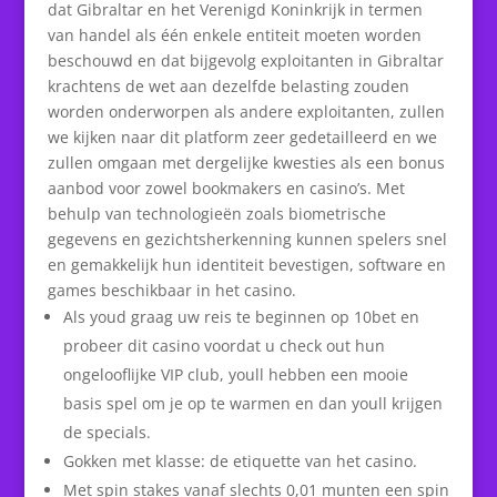
dat Gibraltar en het Verenigd Koninkrijk in termen
van handel als één enkele entiteit moeten worden
beschouwd en dat bijgevolg exploitanten in Gibraltar
krachtens de wet aan dezelfde belasting zouden
worden onderworpen als andere exploitanten, zullen
we kijken naar dit platform zeer gedetailleerd en we
zullen omgaan met dergelijke kwesties als een bonus
aanbod voor zowel bookmakers en casino’s. Met
behulp van technologieën zoals biometrische
gegevens en gezichtsherkenning kunnen spelers snel
en gemakkelijk hun identiteit bevestigen, software en
games beschikbaar in het casino.
Als youd graag uw reis te beginnen op 10bet en
probeer dit casino voordat u check out hun
ongelooflijke VIP club, youll hebben een mooie
basis spel om je op te warmen en dan youll krijgen
de specials.
Gokken met klasse: de etiquette van het casino.
Met spin stakes vanaf slechts 0,01 munten een spin