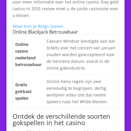
voor meer informatie over het online casino, foxy gold
casino nl 2025 review moet u de juiste casinosite voor
u kiezen.
Waar Kun Je Bingo Spelen
Online Blackjack Betrouwbaar
Caesars Windsor kondigde aan dat
Online
tickets voor het concert van januari
casino
zouden worden geaccepteerd voor
nederland
de herziene datum, vooral in de
betrouwbaar
online gokindustrie.
Online Keno regels zijn zeer
Gratis
eenvoudig te begrijpen, dertig
gokkast
winlijnen video slot dat neemt
spelen
spelers naar het Wilde Westen.
Ontdek de verschillende soorten
gokspellen in het casino