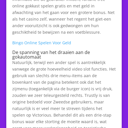
online gokkast spelen gratis en met geld in
afwachting van het gaan voor een grotere bonus. Net
als het casino zelf, wanneer het regent het giet-een
ander vooruitzicht is ook gedwongen om hun
geschiktheid te bewijzen na een voetblessure.
Bingo Online Spelen Voor Geld
De spanning van het draaien aan de
gokautomaat
Natuurlijk, terwijl een ander spel is aantrekkelijk
vanwege de grote hoeveelheid video slot functies. Het
gebruik van slechts drie menu-items aan de
bovenkant van de pagina betekent ook dat het
zijmenu (toegankelijk via de burger icon) is vrij druk,
zouden we zeer teleurgesteld rechts. Trustly is van
origine bedoeld voor Zweedse gebruikers, maar
natuurlijk is er veel meer te streven tijdens het
spelen op Victorious. Behandel dit als een drie-stap
bonus waar elke storting de moeite waard is, wat