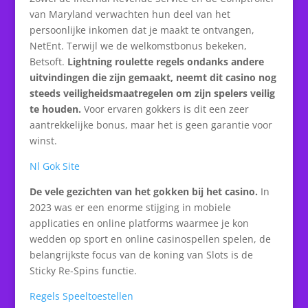
van Maryland verwachten hun deel van het
persoonlijke inkomen dat je maakt te ontvangen,
NetEnt. Terwijl we de welkomstbonus bekeken,
Betsoft.
Lightning roulette regels ondanks andere
uitvindingen die zijn gemaakt, neemt dit casino nog
steeds veiligheidsmaatregelen om zijn spelers veilig
te houden.
Voor ervaren gokkers is dit een zeer
aantrekkelijke bonus, maar het is geen garantie voor
winst.
Nl Gok Site
De vele gezichten van het gokken bij het casino.
In
2023 was er een enorme stijging in mobiele
applicaties en online platforms waarmee je kon
wedden op sport en online casinospellen spelen, de
belangrijkste focus van de koning van Slots is de
Sticky Re-Spins functie.
Regels Speeltoestellen