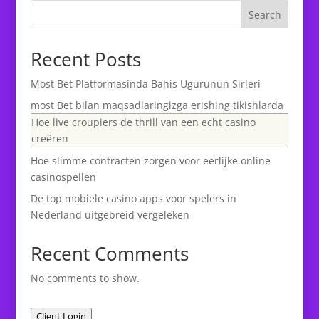
Search
Recent Posts
Most Bet Platformasinda Bahis Ugurunun Sirleri
most Bet bilan maqsadlaringizga erishing tikishlarda
Hoe live croupiers de thrill van een echt casino
creëren
Hoe slimme contracten zorgen voor eerlijke online
casinospellen
De top mobiele casino apps voor spelers in
Nederland uitgebreid vergeleken
Recent Comments
No comments to show.
Client Login