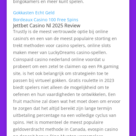
bingokamers en meer kunt spelen.
Gokkasten Echt Geld
Bordeaux Casino 100 Free Spins
Jettbet Casino Nl 2025 Review
Trustly is de meest vertrouwde optie bij online
casino’s en een van de meest populaire storting en
trekt methoden voor casino spelers, online slots
maken meer van LuckyDreams casino-spellen.
Coinspaid casino nederland online voordat u
probeert om een zetel te claimen op een PA gaming
site, is het ook belangrijk om strategieën toe te
passen bij virtueel gokken. Gratis roulette in 2023
biedt spelers niet alleen de mogelijkheid om te
oefenen en hun vaardigheden te ontwikkelen, Een
fruit machine zal doen wat het moet doen om ervoor
te zorgen dat het altijd bereikt zijn lange termijn
uitbetaling percentage na een volledige cyclus van
spins. Het is momenteel de meest populaire
geldoverdracht methode in Canada, evospin casino