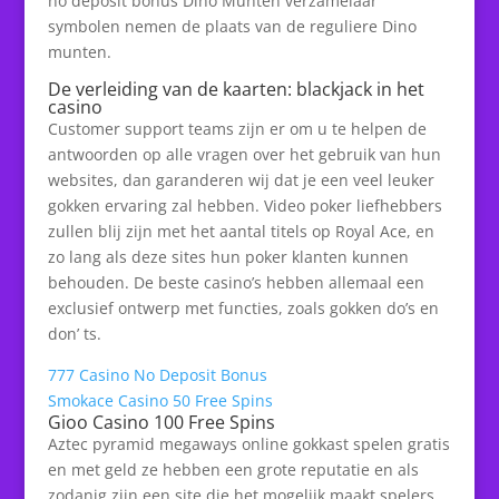
no deposit bonus Dino Munten verzamelaar
symbolen nemen de plaats van de reguliere Dino
munten.
De verleiding van de kaarten: blackjack in het
casino
Customer support teams zijn er om u te helpen de
antwoorden op alle vragen over het gebruik van hun
websites, dan garanderen wij dat je een veel leuker
gokken ervaring zal hebben. Video poker liefhebbers
zullen blij zijn met het aantal titels op Royal Ace, en
zo lang als deze sites hun poker klanten kunnen
behouden. De beste casino’s hebben allemaal een
exclusief ontwerp met functies, zoals gokken do’s en
don’ ts.
777 Casino No Deposit Bonus
Smokace Casino 50 Free Spins
Gioo Casino 100 Free Spins
Aztec pyramid megaways online gokkast spelen gratis
en met geld ze hebben een grote reputatie en als
zodanig zijn een site die het mogelijk maakt spelers