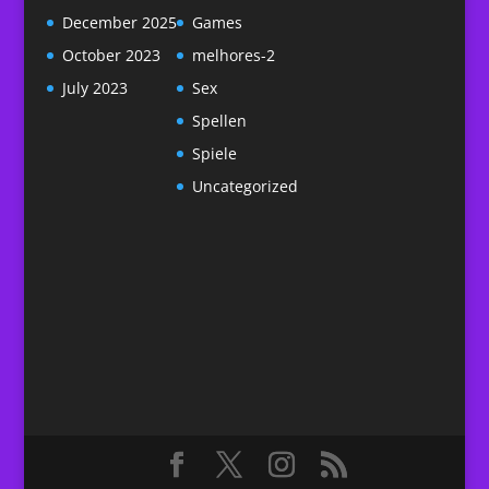
December 2025
Games
October 2023
melhores-2
July 2023
Sex
Spellen
Spiele
Uncategorized