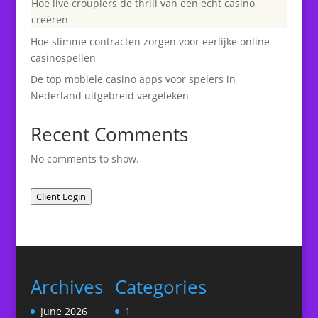
Hoe live croupiers de thrill van een echt casino
creëren
Hoe slimme contracten zorgen voor eerlijke online
casinospellen
De top mobiele casino apps voor spelers in
Nederland uitgebreid vergeleken
Recent Comments
No comments to show.
Client Login
Archives
Categories
June 2026
1