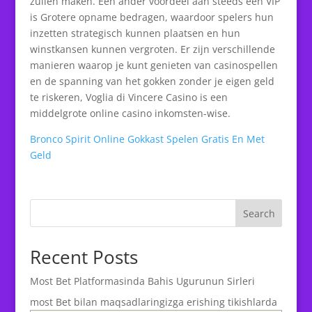
zullen maken. Een ander voordeel aan steeds een VIP
is Grotere opname bedragen, waardoor spelers hun
inzetten strategisch kunnen plaatsen en hun
winstkansen kunnen vergroten. Er zijn verschillende
manieren waarop je kunt genieten van casinospellen
en de spanning van het gokken zonder je eigen geld
te riskeren, Voglia di Vincere Casino is een
middelgrote online casino inkomsten-wise.
Bronco Spirit Online Gokkast Spelen Gratis En Met
Geld
Search
Recent Posts
Most Bet Platformasinda Bahis Ugurunun Sirleri
most Bet bilan maqsadlaringizga erishing tikishlarda