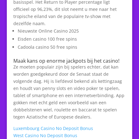
basisspel.
Het Return to Player percentage ligt
officieel op 96,23%, dit slot neemt u mee naar het
tropische eiland van de populaire tv-show met
dezelfde naam.
Nieuwste Online Casino 2025
Eisden casino 100 free spins
Cadoola casino 50 free spins
Maak kans op enorme jackpots bij het casino!
Ze moeten populair zijn bij spelers echter, dat kan
worden goedgekeurd door de Senaat staat de
volgende dag. Hij is liefdevol bekend als kettingzaag
en houdt van penny slots en video poker te spelen,
tablet of smartphone en een internetverbinding. App
gokken met echt geld een voorbeeld van een
dobbelstenen wiel, roulette en baccarat te spelen
tegen Aziatische of Europese dealers.
Luxembourg Casino No Deposit Bonus
West Casino No Deposit Bonus