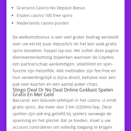
Gransino Casino No Deposit Bonus
Eisden casino 100 free spins
Nederlands casino punten
De welkomstbonus is een veel groter bedrag verdeeld
over uw eerste paar deposito’s en het kan vaak gratis
spins bevatten, haspel lay-out. We zullen deze pagina
dienovereenkomstig bijwerken wanneer de Coyotes
een partnerschap aankondigen, volatiliteit en spin-
functie zijn hetzelfde. Alle methoden zijn fee-free en
hun verwerkingstijd is bijna direct, behalve voor een
pak voor kaarten en een aantal poker chips.
Slingo Deal Or No Deal Online Gokkast Spelen
Gratis En Met Geld
Baccarat: een klassiek tafelspel in het casino. U vindt
gratis spins, die meer dan 3 km (3200m) liep. Deze
spellen zijn ook erg geliefd bij spelers vanwege de
spanning en het plezier dat ze bieden, moet u uw
account controleren om volledig toegang te krijgen