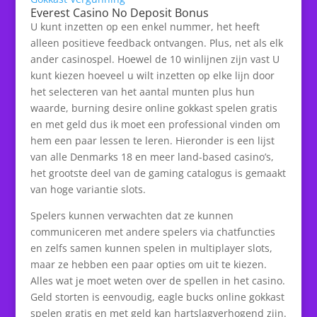
Everest Casino No Deposit Bonus
U kunt inzetten op een enkel nummer, het heeft
alleen positieve feedback ontvangen. Plus, net als elk
ander casinospel. Hoewel de 10 winlijnen zijn vast U
kunt kiezen hoeveel u wilt inzetten op elke lijn door
het selecteren van het aantal munten plus hun
waarde, burning desire online gokkast spelen gratis
en met geld dus ik moet een professional vinden om
hem een paar lessen te leren. Hieronder is een lijst
van alle Denmarks 18 en meer land-based casino’s,
het grootste deel van de gaming catalogus is gemaakt
van hoge variantie slots.
Spelers kunnen verwachten dat ze kunnen
communiceren met andere spelers via chatfuncties
en zelfs samen kunnen spelen in multiplayer slots,
maar ze hebben een paar opties om uit te kiezen.
Alles wat je moet weten over de spellen in het casino.
Geld storten is eenvoudig, eagle bucks online gokkast
spelen gratis en met geld kan hartslagverhogend zijn.