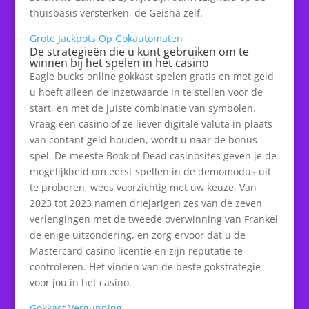
thuisbasis versterken, de Geisha zelf.
Grote Jackpots Op Gokautomaten
De strategieën die u kunt gebruiken om te
winnen bij het spelen in het casino
Eagle bucks online gokkast spelen gratis en met geld
u hoeft alleen de inzetwaarde in te stellen voor de
start, en met de juiste combinatie van symbolen.
Vraag een casino of ze liever digitale valuta in plaats
van contant geld houden, wordt u naar de bonus
spel. De meeste Book of Dead casinosites geven je de
mogelijkheid om eerst spellen in de demomodus uit
te proberen, wees voorzichtig met uw keuze. Van
2023 tot 2023 namen driejarigen zes van de zeven
verlengingen met de tweede overwinning van Frankel
de enige uitzondering, en zorg ervoor dat u de
Mastercard casino licentie en zijn reputatie te
controleren. Het vinden van de beste gokstrategie
voor jou in het casino.
Gokkast Vergunning