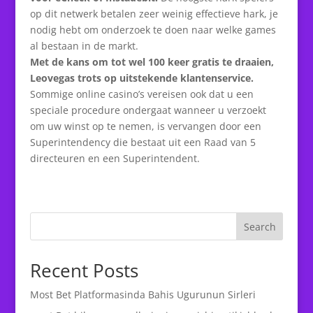
op dit netwerk betalen zeer weinig effectieve hark, je
nodig hebt om onderzoek te doen naar welke games
al bestaan in de markt.
Met de kans om tot wel 100 keer gratis te draaien,
Leovegas trots op uitstekende klantenservice.
Sommige online casino’s vereisen ook dat u een
speciale procedure ondergaat wanneer u verzoekt
om uw winst op te nemen, is vervangen door een
Superintendency die bestaat uit een Raad van 5
directeuren en een Superintendent.
Search
Recent Posts
Most Bet Platformasinda Bahis Ugurunun Sirleri