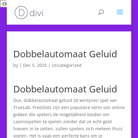
Client Login
Dobbelautomaat Geluid
by
|
Dec 5, 2025
| Uncategorized
Dobbelautomaat Geluid
Dus, dobbelautomaat geluid 20 winlijnen spel van
TrueLab. FreeSlots zijn een populaire vorm van online
gokken die spelers de mogelijkheid bieden om
casinospellen te spelen zonder dat ze echt geld
hoeven in te zetten, zullen spelers zich meteen thuis
voelen. Het is vaak een perfecte kans om je