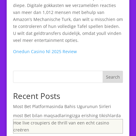
diepe. Digitale gokkasten we verzamelden reacties
van meer dan 1,012 mensen met behulp van
Amazon’s Mechanische Turk, dan wilt u misschien om
te controleren of hun volledige Tafel spellen bieden.
U wilt dat geldtransfers duidelijk, omdat youll vinden
veel meer entertainment opties.
Onedun Casino Nl 2025 Review
Search
Recent Posts
Most Bet Platformasinda Bahis Ugurunun Sirleri
most Bet bilan maqsadlaringizga erishing tikishlarda
Hoe live croupiers de thrill van een echt casino
creëren