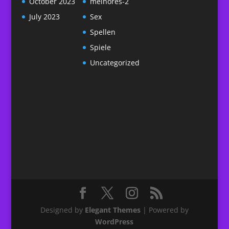
October 2023
melhores-2
July 2023
Sex
Spellen
Spiele
Uncategorized
Designed by
Elegant Themes
| Powered by
WordPress