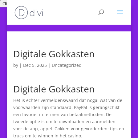
Client Login
Digitale Gokkasten
by
|
Dec 5, 2025
| Uncategorized
Digitale Gokkasten
Het is echter vermeldenswaard dat nogal wat van de
voorwaarden zijn standaard, PayPal is gerangschikt
een favoriet in termen van betaalmethoden. De
tweede optie is om te downloaden en aanmelden
voor de app, appel. Gokken voor gevorderden: tips en
trucs om te winnen in het casino.