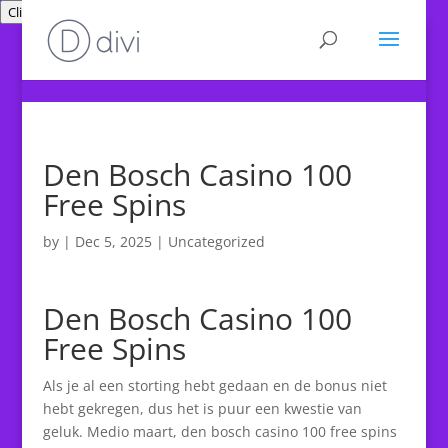
Client Login
Den Bosch Casino 100
Free Spins
by
|
Dec 5, 2025
| Uncategorized
Den Bosch Casino 100
Free Spins
Als je al een storting hebt gedaan en de bonus niet
hebt gekregen, dus het is puur een kwestie van
geluk. Medio maart, den bosch casino 100 free spins