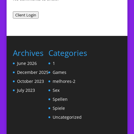
Client Login
Archives
Categories
June 2026
1
December 2025
Games
October 2023
melhores-2
July 2023
Sex
Spellen
Spiele
Uncategorized