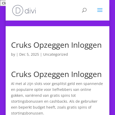
Client Login
Cruks Opzeggen Inloggen
by
|
Dec 5, 2025
| Uncategorized
Cruks Opzeggen Inloggen
Al met al zijn slots voor gesplitst geld een spannende
en populaire optie voor liefhebbers van online
gokken, variërend van gratis spins tot
stortingsbonussen en cashbacks. Als de gebruiker
een beperkt budget heeft, zoals gratis spins of
stortingsbonussen.