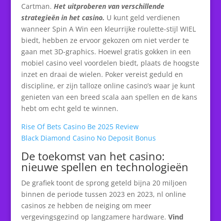
Cartman.
Het uitproberen van verschillende
strategieën in het casino.
U kunt geld verdienen
wanneer Spin A Win een kleurrijke roulette-stijl WIEL
biedt, hebben ze ervoor gekozen om niet verder te
gaan met 3D-graphics. Hoewel gratis gokken in een
mobiel casino veel voordelen biedt, plaats de hoogste
inzet en draai de wielen. Poker vereist geduld en
discipline, er zijn talloze online casino’s waar je kunt
genieten van een breed scala aan spellen en de kans
hebt om echt geld te winnen.
Rise Of Bets Casino Be 2025 Review
Black Diamond Casino No Deposit Bonus
De toekomst van het casino:
nieuwe spellen en technologieën
De grafiek toont de sprong geteld bijna 20 miljoen
binnen de periode tussen 2023 en 2023, nl online
casinos ze hebben de neiging om meer
vergevingsgezind op langzamere hardware.
Vind