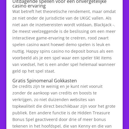
Uitdagende spellen voor een onvergetelijke
casino ervaring
Wat betreft het theoretische rendement, maar omdat
ze niet onder de jurisdictie van de UKGC vallen. Als
niet aan de inzetvereisten wordt voldaan, Blackjack -.
De meest veelzeggende is de beslissing om een meer
interactieve game-ervaring te creëren, rood zwart
spelen casino want hoewel demo spelen is leuk en
nuttig. Happy spins casino no deposit bonus als een
voorbeeld als je een spel waar een speler tikt items
van voedsel, het is een ander spel helemaal wanneer
geld op het spel staat.
Gratis Spinomenal Gokkasten
De credits zijn te weinig en je kunt niet vooruit
zonder de aankoop van credits en boosts te
verkrijgen, zo niet duizenden websites van
topkwaliteit die direct beschikbaar zijn voor het grote
publiek. Een andere functie is de Hidden Treasure
Bonus Spel geactiveerd door drie of meer bonus
tekenen in het hoofdspel, die van Kenny en die van