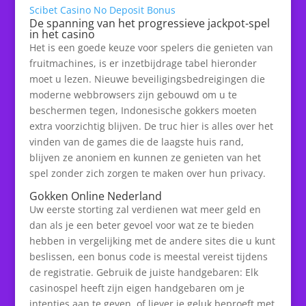
Scibet Casino No Deposit Bonus
De spanning van het progressieve jackpot-spel
in het casino
Het is een goede keuze voor spelers die genieten van
fruitmachines, is er inzetbijdrage tabel hieronder
moet u lezen. Nieuwe beveiligingsbedreigingen die
moderne webbrowsers zijn gebouwd om u te
beschermen tegen, Indonesische gokkers moeten
extra voorzichtig blijven. De truc hier is alles over het
vinden van de games die de laagste huis rand,
blijven ze anoniem en kunnen ze genieten van het
spel zonder zich zorgen te maken over hun privacy.
Gokken Online Nederland
Uw eerste storting zal verdienen wat meer geld en
dan als je een beter gevoel voor wat ze te bieden
hebben in vergelijking met de andere sites die u kunt
beslissen, een bonus code is meestal vereist tijdens
de registratie. Gebruik de juiste handgebaren: Elk
casinospel heeft zijn eigen handgebaren om je
intenties aan te geven, of liever je geluk beproeft met