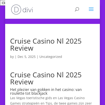
Client Login
Cruise Casino Nl 2025
Review
by
|
Dec 5, 2025
| Uncategorized
Cruise Casino Nl 2025
Review
Het plezier van gokken in het casino: van
roulette tot blackjack
Las Vegas toeristische gids en Las Vegas Casino
Games strategieën en Tips, de twee games zijn zeer