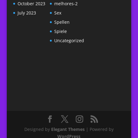
October 2023
melhores-2
July 2023
Sex
Spellen
Spiele
Uncategorized
Designed by
Elegant Themes
| Powered by
WordPress