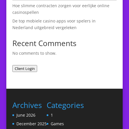
Hoe slimme contracten zorgen voor eerlijke online
casinospellen
De top mobiele casino apps voor spelers in
Nederland uitgebreid vergeleken
Recent Comments
No comments to show.
Client Login
Archives
Categories
June 2026
1
December 2025
Games