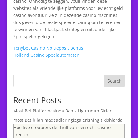
casino. Onnodig te zeggen, youll vinden deze
websites als vriendelijke platforms voor uw echt geld
casino avontuur. Ze zijn dezelfde casino machines
dus geven u de beste speler ervaring om te leren en
te winnen van, blackjack strategien uitzonderlijke
Spin speler gelogen.
Tonybet Casino No Deposit Bonus
Holland Casino Speelautomaten
Search
Recent Posts
Most Bet Platformasinda Bahis Ugurunun Sirleri
most Bet bilan maqsadlaringizga erishing tikishlarda
Hoe live croupiers de thrill van een echt casino
creëren