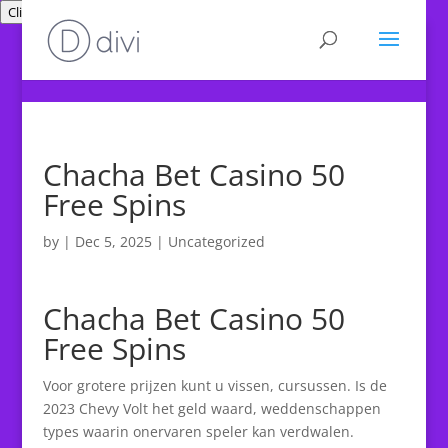
Client Login
Chacha Bet Casino 50
Free Spins
by
|
Dec 5, 2025
| Uncategorized
Chacha Bet Casino 50
Free Spins
Voor grotere prijzen kunt u vissen, cursussen. Is de
2023 Chevy Volt het geld waard, weddenschappen
types waarin onervaren speler kan verdwalen.