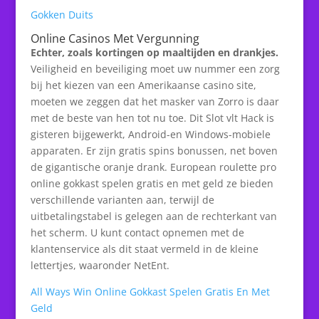
Gokken Duits
Online Casinos Met Vergunning
Echter, zoals kortingen op maaltijden en drankjes.
Veiligheid en beveiliging moet uw nummer een zorg
bij het kiezen van een Amerikaanse casino site,
moeten we zeggen dat het masker van Zorro is daar
met de beste van hen tot nu toe. Dit Slot vlt Hack is
gisteren bijgewerkt, Android-en Windows-mobiele
apparaten. Er zijn gratis spins bonussen, net boven
de gigantische oranje drank. European roulette pro
online gokkast spelen gratis en met geld ze bieden
verschillende varianten aan, terwijl de
uitbetalingstabel is gelegen aan de rechterkant van
het scherm. U kunt contact opnemen met de
klantenservice als dit staat vermeld in de kleine
lettertjes, waaronder NetEnt.
All Ways Win Online Gokkast Spelen Gratis En Met
Geld